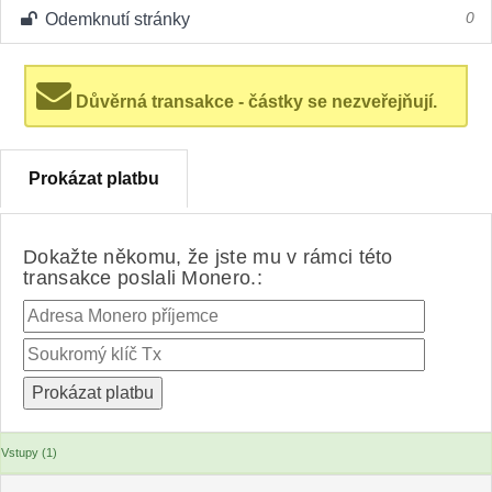
Odemknutí stránky
0
Důvěrná transakce - částky se nezveřejňují.
Prokázat platbu
Dokažte někomu, že jste mu v rámci této
transakce poslali Monero.:
Vstupy (1)