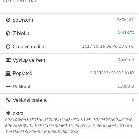
6d2bdbeb11ba6
potvrzení
2335181
Z bloku
1401656
Časové razítko
2017-09-18 08:46:10 UTC
Výstup celkem
Důvěrné
Poplatek
0.013283400000 XMR
Velikost
13093 B
Velikost prstenu
5
extra
022100f0d1a707bed77b9ba1b48e79ab12513222579b9fb4f12c0
6267d553bebeb7b500156dd6fb1093ca3b7a39f6abaf0c9a21c8b
1cd159413c3254e16db85222c27853