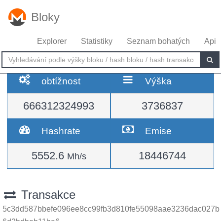
Bloky
Explorer
Statistiky
Seznam bohatých
Api
obtížnost
Výška
666312324993
3736837
Hashrate
Emise
5552.6
18446744
Mh/s
Transakce
5c3dd587bbefe096ee8cc99fb3d810fe55098aae3236dac027b