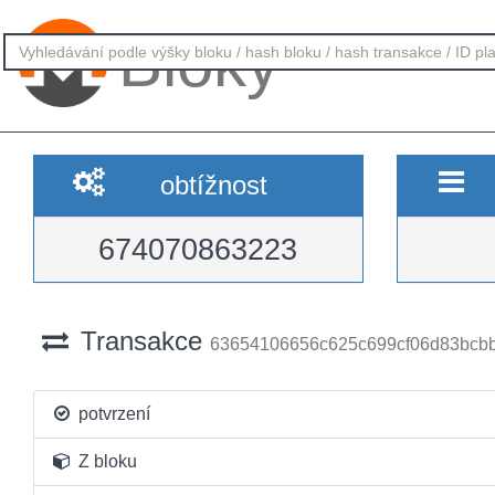
Bloky
obtížnost
674070863223
Transakce
63654106656c625c699cf06d83bcb
potvrzení
Z bloku