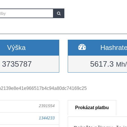
Výška
Hashrat
3735787
5617.3
Mh/
b2139e8e41e966517b4c94a80dc74169c25
2391554
Prokázat platbu
1344233