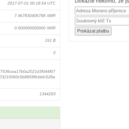
Dokažte někomu, že jst
2017-07-01 00:18:54 UTC
7.467830406788 XMR
0.000000000000 XMR
151 B
0
77536cea17b0a2021d3f044f07
3210060c5b8859ffcbbfc528a
1344293