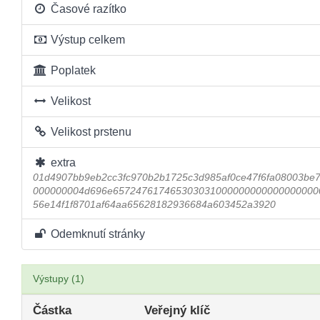
Časové razítko
Výstup celkem
Poplatek
Velikost
Velikost prstenu
extra
01d4907bb9eb2cc3fc970b2b1725c3d985af0ce47f6fa08003be
000000004d696e6572476174653030310000000000000000000
56e14f1f8701af64aa65628182936684a603452a3920
Odemknutí stránky
Výstupy (1)
Částka
Veřejný klíč