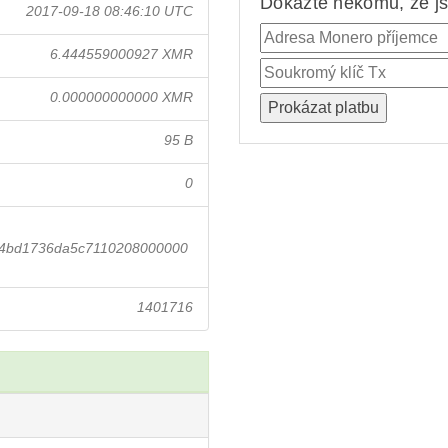
Dokažte někomu, že jst
2017-09-18 08:46:10 UTC
6.444559000927 XMR
0.000000000000 XMR
95 B
0
f4bd1736da5c7110208000000
1401716