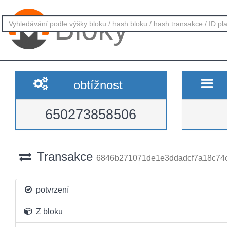
Bloky
obtížnost
650273858506
Transakce
6846b271071de1e3ddadcf7a18c74
potvrzení
Z bloku