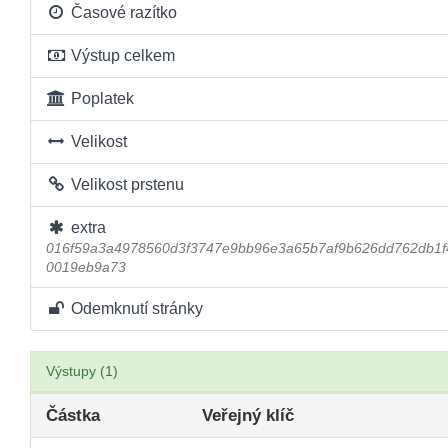
Časové razítko
Výstup celkem
Poplatek
Velikost
Velikost prstenu
extra
016f59a3a4978560d3f3747e9bb96e3a65b7af9b626dd762db1
0019eb9a73
Odemknutí stránky
Výstupy (1)
Částka
Veřejný klíč