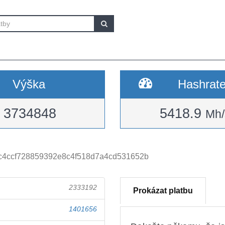
Výška
Hashrat
3734848
5418.9
Mh/
c4ccf728859392e8c4f518d7a4cd531652b
2333192
Prokázat platbu
1401656