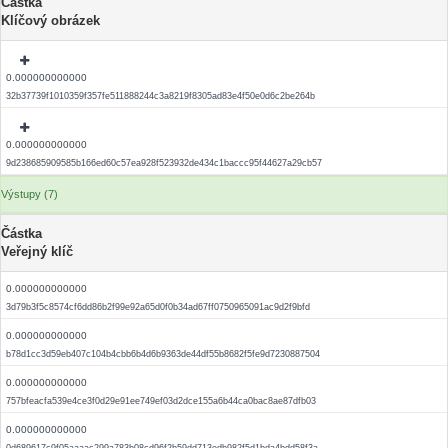
Částka
Klíčový obrázek
0.000000000000
32b37739f1010359f357fe511888244c3a8219f8305ad83e4f50e0d6c2be264b
0.000000000000
9d238685909585b166ed60c57ea928f523932de434c1baccc95f44627a29cb57
Výstupy (7)
Částka
Veřejný klíč
0.000000000000
3d79b3f5c8574cf6dd86b2f99e92a65d0f0b34ad67ff0750965091ac9d2f9bfd
0.000000000000
b78d1cc3d59eb407c104b4cbb6b4d6b9363de44df55b8682f5fe9d7230887504
0.000000000000
757bfeacfa539e4ce3f0d29e91ee749ef03d2dce155a6b44ca0bac8ae87dfb03
0.000000000000