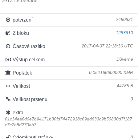
2e131440e8a8e
potvrzení
2450821
Z bloku
1283610
Časové razítko
2017-04-07 22:18:36 UTC
Výstup celkem
Důvěrné
Poplatek
0.052168600000 XMR
Velikost
44785 B
Velikost prstenu
3
extra
01c34ea6d0e7b94171b30fd74472918c69dd633c9b50830d7f187
c7c7b8d270ab7
Odemknutí stránky
0