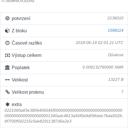
f758ae8c65f26d
potvrzení
2136010
Z bloku
1598114
Časové razítko
2018-06-19 02:01:21 UTC
Výstup celkem
Důvěrné
Poplatek
0.009132760000 XMR
Velikost
13227 B
Velikost prstenu
7
extra
0221000a83e3806406545f000000000000000000000000000000
00000000000000000001340adc4813a56f0e9d096ddc7bda502fc
8f7f30f592215c5de82911387d5e2e3