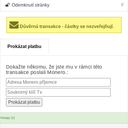
Odemknutí stránky
0
Důvěrná transakce - částky se nezveřejňují.
Prokázat platbu
Dokažte někomu, že jste mu v rámci této
transakce poslali Monero.:
Vstupy (1)