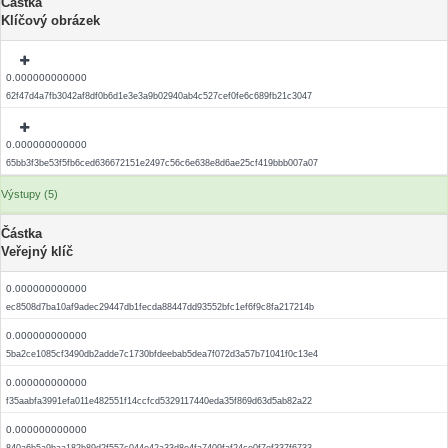
Částka
Klíčový obrázek
0.000000000000
62f47d4a7fb3042af8df0b6d1e3e3a9b02940ab4c527cef0fe6c689fb21c3047
0.000000000000
65bb3f3be53f5fb6ced636672151e2497c56c6e638e8d6ae25cf419bbb007a07
Výstupy (5)
Částka
Veřejný klíč
0.000000000000
ec8508d7ba10af9adec29447db1fecda88447dd93552bfc1ef6f9c8fa217214b
0.000000000000
5ba2ce1085cf3490db2adde7c1730bfdeebab5dea7f072d3a57b71041f0c13e4
0.000000000000
f35aabfa3991efa011e482551f14ccfcd5329117440eda35f869d63d5ab82a22
0.000000000000