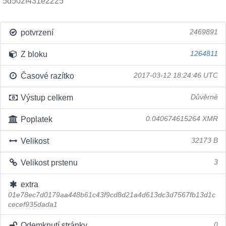
5d502f431e2225
potvrzení
2469891
Z bloku
1264811
Časové razítko
2017-03-12 18:24:46 UTC
Výstup celkem
Důvěrné
Poplatek
0.040674615264 XMR
Velikost
32173 B
Velikost prstenu
3
extra
01e78ec7d0179aa448b61c43f9cd8d21a4d613dc3d7567fb13d1c
cecef935dada1
Odemknutí stránky
0