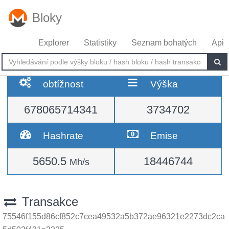
Bloky
Explorer
Statistiky
Seznam bohatých
Api
obtížnost
Výška
678065714341
3734702
Hashrate
Emise
5650.5
18446744
Mh/s
Transakce
75546f155d86cf852c7cea49532a5b372ae96321e2273dc2ca