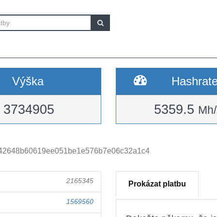
Výška
Hashrat
3734905
5359.5
Mh/
42648b60619ee051be1e576b7e06c32a1c4
2165345
Prokázat platbu
1569560