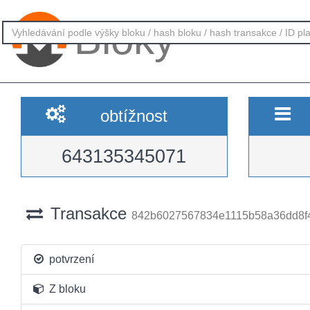
Bloky
obtížnost
643135345071
Transakce
842b6027567834e1115b58a36dd8f
potvrzení
Z bloku