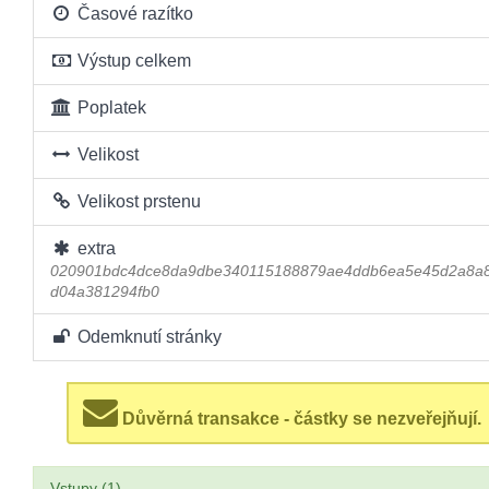
Časové razítko
Výstup celkem
Poplatek
Velikost
Velikost prstenu
extra
020901bdc4dce8da9dbe340115188879ae4ddb6ea5e45d2a8a8
d04a381294fb0
Odemknutí stránky
Důvěrná transakce - částky se nezveřejňují.
Vstupy (1)