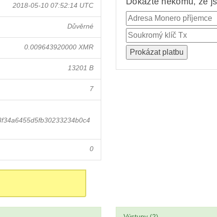
Dokažte někomu, že jst
2018-05-10 07:52:14 UTC
Důvěrné
0.009643920000 XMR
13201 B
7
f34a6455d5fb30233234b0c4
0
Výstupy (2)