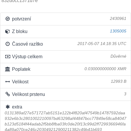
832d0cc1371d7e
potvrzení
2430961
Z bloku
1305005
Časové razítko
2017-05-07 14:18:35 UTC
Výstup celkem
Důvěrné
Poplatek
0.030000000000 XMR
Velikost
12993 B
Velikost prstenu
3
extra
0131389af27e571727ab5151e122b4f820af47549b14787592daa
932e6b3c2801002210097bd63298af44847bcc77849e58ca84047
b123d5184f44adab2f5bb8fba03fc0de20f13c99d2ff7299366946fa
4a89a070ce246c203049212900211382c49b41b693