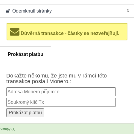
Odemknutí stránky
0
Důvěrná transakce - částky se nezveřejňují.
Prokázat platbu
Dokažte někomu, že jste mu v rámci této
transakce poslali Monero.:
Vstupy (1)