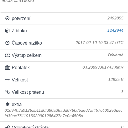
90cc4c5a16030
potvrzení
2492855
Z bloku
1242944
Časové razítko
2017-02-10 10:33:47 UTC
Výstup celkem
Důvěrné
Poplatek
0.020893381743 XMR
Velikost
12935 B
Velikost prstenu
3
extra
01d9403a0125ab11d0fd80a38add875bd5ae87af4b7c4002e3dec
fd39ae7311913020901286427e7e0e4508a
Odemknutí stránky
0