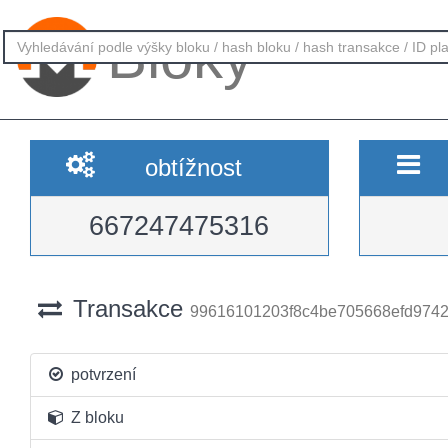
Bloky
obtížnost
667247475316
Transakce
99616101203f8c4be705668efd9742
potvrzení
Z bloku