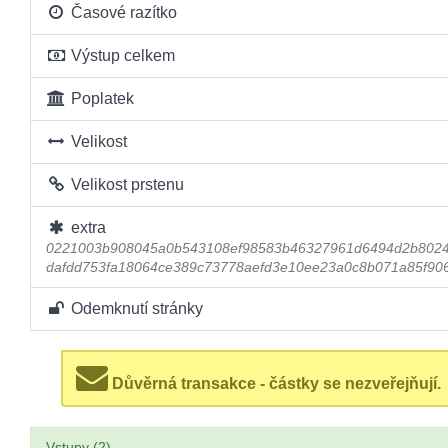
Časové razítko
Výstup celkem
Poplatek
Velikost
Velikost prstenu
extra
0221003b908045a0b543108ef98583b46327961d6494d2b8024
dafdd753fa18064ce389c73778aefd3e10ee23a0c8b071a85f90
Odemknutí stránky
Důvěrná transakce - částky se nezveřejňují.
Vstupy (2)