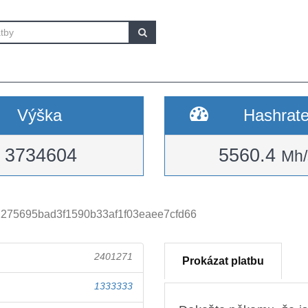
Výška
Hashrat
3734604
5560.4
Mh/
275695bad3f1590b33af1f03eaee7cfd66
2401271
Prokázat platbu
1333333