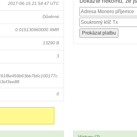
Dokažte někomu, že jst
2017-06-15 21:54:47 UTC
Důvěrné
0.015130960000 XMR
13290 B
3
91f8e459b63bb7b6c100177c
63ef3ee88
0
Výstupy (2)