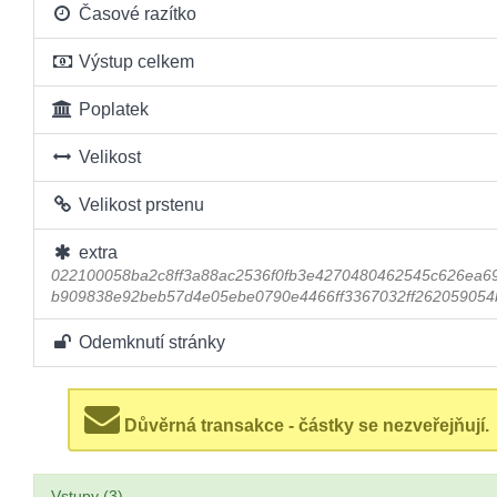
Časové razítko
Výstup celkem
Poplatek
Velikost
Velikost prstenu
extra
022100058ba2c8ff3a88ac2536f0fb3e4270480462545c626ea6
b909838e92beb57d4e05ebe0790e4466ff3367032ff262059054
Odemknutí stránky
Důvěrná transakce - částky se nezveřejňují.
Vstupy (3)