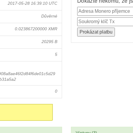
Dokažte někomu, že jst
2017-05-28 16:39:10 UTC
Důvěrné
0.023867200000 XMR
20295 B
5
908a8ae46f2d84f6de01c5d29
b31a5a2
0
Výstupy (3)