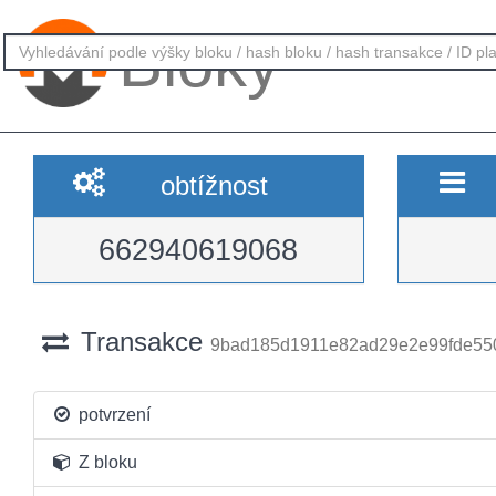
Bloky
obtížnost
662940619068
Transakce
9bad185d1911e82ad29e2e99fde55
potvrzení
Z bloku