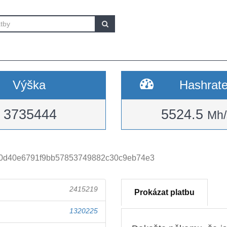
Výška
Hashrat
3735444
5524.5
Mh/
0d40e6791f9bb57853749882c30c9eb74e3
2415219
Prokázat platbu
1320225