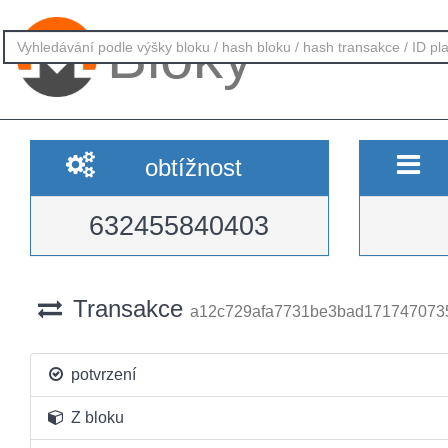
Bloky
obtížnost
632455840403
Transakce
a12c729afa7731be3bad171747073
potvrzení
Z bloku