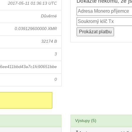
Dokažte někomu, že jst
2017-05-11 01:36:13 UTC
Důvěrné
0.039129600000 XMR
32174 B
3
6ee411bbd43a7c1fc90651bbe
0
Výstupy (5)