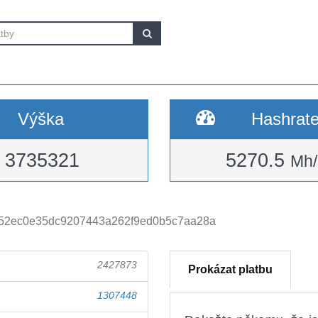
Výška
Hashrat
3735321
5270.5
Mh/
52ec0e35dc9207443a262f9ed0b5c7aa28a
2427873
Prokázat platbu
1307448