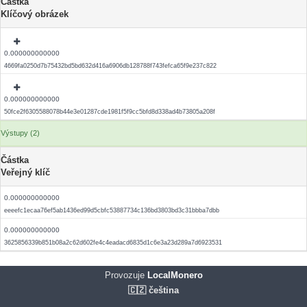
Částka
Klíčový obrázek
0.000000000000
4669fa0250d7b75432bd5bd632d416a6906db128788f743fefca65f9e237c822
0.000000000000
50fce2f6305588078b44e3e01287cde1981f5f9cc5bfd8d338ad4b73805a208f
Výstupy (2)
Částka
Veřejný klíč
0.000000000000
eeeefc1ecaa76ef5ab1436ed99d5cbfc53887734c136bd3803bd3c31bbba7dbb
0.000000000000
3625856339b851b08a2c62d602fe4c4eadacd6835d1c6e3a23d289a7d6923531
Provozuje
LocalMonero
🇨🇿 čeština