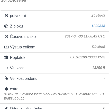
2c432409ef9e7
potvrzení
2434863
Z bloku
1299838
Časové razítko
2017-04-30 11:08:43 UTC
Výstup celkem
Důvěrné
Poplatek
0.016128840000 XMR
Velikost
13256 B
Velikost prstenu
3
extra
014a10fe95c5bd5f3bf0d07ea88b9762af7c07515e9fb0fc3286681
5fd58e20499
Odemknutí stránky
0