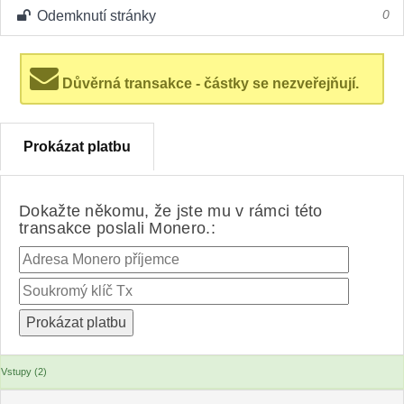
Odemknutí stránky
0
Důvěrná transakce - částky se nezveřejňují.
Prokázat platbu
Dokažte někomu, že jste mu v rámci této
transakce poslali Monero.:
Vstupy (2)