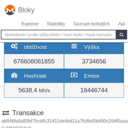
Bloky
Explorer
Statistiky
Seznam bohatých
Api
obtížnost
Výška
676608081855
3734656
Hashrate
Emise
5638.4
18446744
Mh/s
Transakce
ab846fa9af09d75cd4c31411de4dd11a7fc8b40b690c294f0aaa