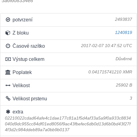
5a6f608334e8
potvrzení
2493837
Z bloku
1240819
Časové razítko
2017-02-07 10:47:52 UTC
Výstup celkem
Důvěrné
Poplatek
0.041715741210 XMR
Velikost
25902 B
Velikost prstenu
3
extra
02210022cdad64afe4c1dae177c81a1f5d4af33a5a9f0a933c8834
040d9dc955cc84df01ed8056f9ac43fbefec6db0d13d6b0bd43f27f
4f3d2c984ddeb89a7a0bb9b0137