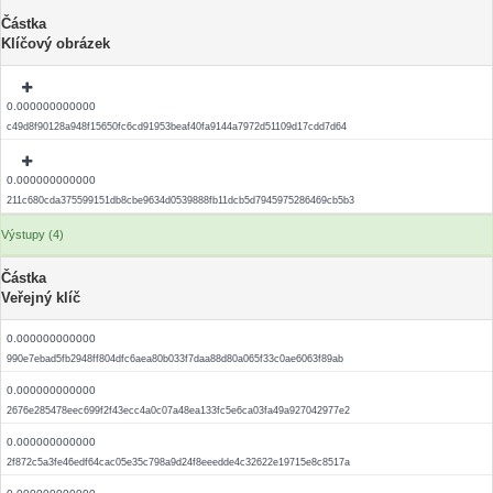
Částka
Klíčový obrázek
0.000000000000
c49d8f90128a948f15650fc6cd91953beaf40fa9144a7972d51109d17cdd7d64
0.000000000000
211c680cda375599151db8cbe9634d0539888fb11dcb5d7945975286469cb5b3
Výstupy (4)
Částka
Veřejný klíč
0.000000000000
990e7ebad5fb2948ff804dfc6aea80b033f7daa88d80a065f33c0ae6063f89ab
0.000000000000
2676e285478eec699f2f43ecc4a0c07a48ea133fc5e6ca03fa49a927042977e2
0.000000000000
2f872c5a3fe46edf64cac05e35c798a9d24f8eeedde4c32622e19715e8c8517a