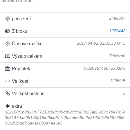
d95095734e3c
potvrzení
2456907
Z bloku
1279442
Časové razítko
2017-04-02 02:01:33 UTC
Výstup celkem
Důvěrné
Poplatek
0.020957455753 XMR
Velikost
12959 B
Velikost prstenu
3
extra
022100f1b0b26f677210c5dfc49dd5dcfc683d25af26d5cc78e7d59
3e8147da20ff1b001ff525cd677b9a4a6545e2c21439fc2566706f6
72b25fbddfc5a4a6883a4ea5e3