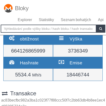
Bloky
Explorer
Statistiky
Seznam bohatých
Api
obtížnost
Výška
664126865999
3736349
Hashrate
Emise
5534.4
18446744
Mh/s
Transakce
ac83becfbc982a3ba1c023f77f88ccc50f7c2bb63db4b8ee1ec4