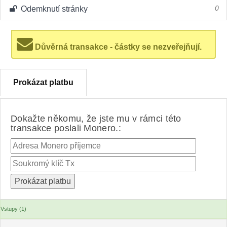
Odemknutí stránky
0
Důvěrná transakce - částky se nezveřejňují.
Prokázat platbu
Dokažte někomu, že jste mu v rámci této
transakce poslali Monero.:
Vstupy (1)