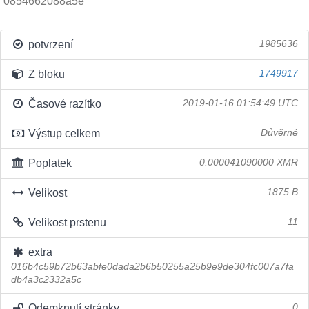
0854662088a5e
potvrzení
1985636
Z bloku
1749917
Časové razítko
2019-01-16 01:54:49 UTC
Výstup celkem
Důvěrné
Poplatek
0.000041090000 XMR
Velikost
1875 B
Velikost prstenu
11
extra
016b4c59b72b63abfe0dada2b6b50255a25b9e9de304fc007a7fa
db4a3c2332a5c
Odemknutí stránky
0