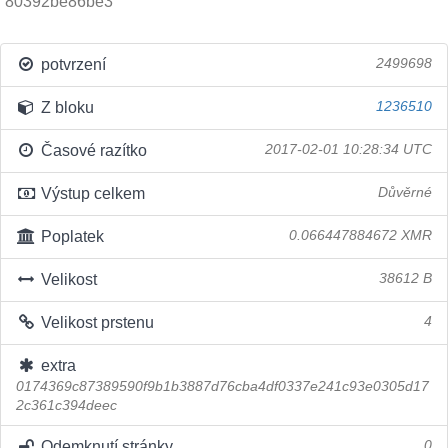
80392be86be3
potvrzení
2499698
Z bloku
1236510
Časové razítko
2017-02-01 10:28:34 UTC
Výstup celkem
Důvěrné
Poplatek
0.066447884672 XMR
Velikost
38612 B
Velikost prstenu
4
extra
0174369c87389590f9b1b3887d76cba4df0337e241c93e0305d17
2c361c394deec
Odemknutí stránky
0