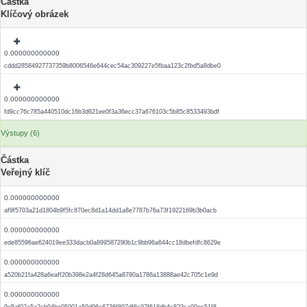
Částka
Klíčový obrázek
0.000000000000
cddd28584927737359b8006546e644cec54ac309227e5fbaa123c2fbd5a8dbe0
0.000000000000
fd9cc76c785a440510dc16b3d621ee0f3a36ecc37a676103c5b85c8533493bdf
Výstupy (6)
Částka
Veřejný klíč
0.000000000000
af9f5703a21d1804b9f5fc870ec8d1a14dd1a8e7787b76a73f1922169b3b0acb
0.000000000000
ede85596ae624019ee333dacb0a899587290b1c9bb96a644cc18dbefdfc8629e
0.000000000000
a520b21fa428a6eaff20b398e2a4f28d645a8790a1786a13888ae42c705c1e9d
0.000000000000