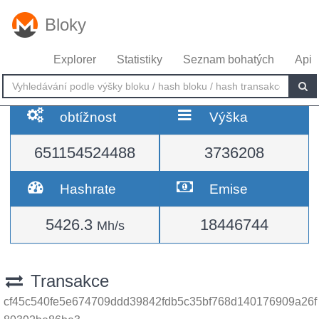
Bloky
Explorer
Statistiky
Seznam bohatých
Api
obtížnost
Výška
651154524488
3736208
Hashrate
Emise
5426.3
18446744
Mh/s
Transakce
cf45c540fe5e674709ddd39842fdb5c35bf768d140176909a26f