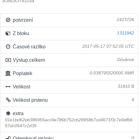
5c8d5cf781f3a
potvrzení
2423726
Z bloku
1311942
Časové razítko
2017-05-17 07:52:05 UTC
Výstup celkem
Důvěrné
Poplatek
0.038795520000 XMR
Velikost
31910 B
Velikost prstenu
4
extra
01e1bd62eb386955acc9e786b752cb28958b7cd4671f3c7e9dfb6
57dc0547c1d35
Odemknutí stránky
0