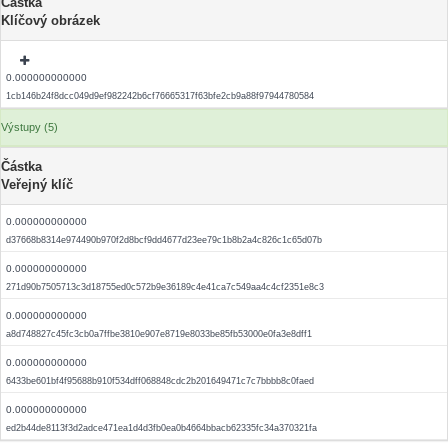
Částka
Klíčový obrázek
0.000000000000
1cb146b24f8dcc049d9ef982242b6cf76665317f63bfe2cb9a88f97944780584
Výstupy (5)
Částka
Veřejný klíč
0.000000000000
d37668b8314e974490b970f2d8bcf9dd4677d23ee79c1b8b2a4c826c1c65d07b
0.000000000000
271d90b7505713c3d18755ed0c572b9e36189c4e41ca7c549aa4c4cf2351e8c3
0.000000000000
a8d748827c45fc3cb0a7ffbe3810e907e8719e8033be85fb53000e0fa3e8dff1
0.000000000000
6433be601bf4f95688b910f534dff068848cdc2b201649471c7c7bbbb8c0faed
0.000000000000
ed2b44de8113f3d2adce471ea1d4d3fb0ea0b4664bbacb62335fc34a370321fa