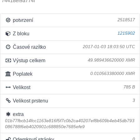
74418ef9a774f
potvrzení
2518517
Z bloku
1215902
Časové razítko
2017-01-03 18:03:50 UTC
Výstup celkem
49.989436620000 XMR
Poplatek
0.010563380000 XMR
Velikost
785 B
Velikost prstenu
3
extra
01b77fbcb14fcc1163e816f5f7c0b2ca40207ef8b609b4eb45db793
086788f6eb4020901c688850e7685efe9
Odemknutí stránky
0