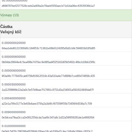
50.000000000000
d698787bef2577528ceeb2a409a2e78aeb5550aecb71d14a06ec63535f36b1a7
Výstupy (13)
Částka
Veřejný klíč
0.000000020000
64aa1ebd6121f300d0c164653c713611e06b0124285d3d2cb9c594833d185d85
0.000000600000
0b04de29644e4c5ea498e7470ec9e985ad4525162d05b5492c46bcb16bb15f8c
0.000006000000
9f3a06c7779435cab6756d53912f319c43a510a4e77d999b7ced95474858c435
0.000030000000
1a11259866b12a2a0c5e57b9bae7f17991c8751d3a154001a591811684fda67f
0.000400000000
a22e1a76fe3177e3e63b4aee375fa2a3d4fcf87559ff55b73456f44536a7c709
0.009000000000
0e3dcea79aa3cca2e091255dcda7aaf9c047a8c1d22a59f959281de1e6692f64
0.010000000000
0e0efc5435c296288af876fb6cf0bee18cab330bd7c4ec2dfa8e169dccf833c2