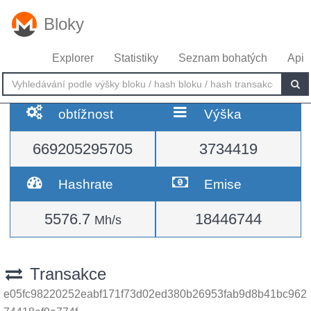
Bloky
Explorer
Statistiky
Seznam bohatých
Api
obtížnost
Výška
669205295705
3734419
Hashrate
Emise
5576.7
18446744
Mh/s
Transakce
e05fc98220252eabf171f73d02ed380b26953fab9d8b41bc962