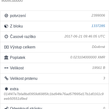
9bb8cdbbb0
potvrzení
2399006
Z bloku
1337285
Časové razítko
2017-06-21 09:46:05 UTC
Výstup celkem
Důvěrné
Poplatek
0.023104000000 XMR
Velikost
19561 B
Velikost prstenu
3
extra
014f47e7bfa8bd0959d6985fc1bd94fe76ad57f995d17b1d0161c9
eeb50551d9ed
Odemknutí stránky
0