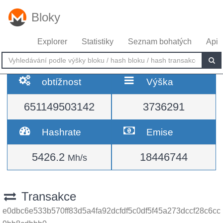
Bloky
Explorer
Statistiky
Seznam bohatých
Api
obtížnost
Výška
651149503142
3736291
Hashrate
Emise
5426.2
18446744
Mh/s
Transakce
e0dbc6e533b570ff83d5a4fa92dcfdf5c0df5f45a273dccf28c6cc