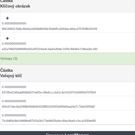
Částka
Klíčový obrázek
0.000000000000
9941469317b6bc80a5a1d030b86436e30a6d5cdd3e8acaf6acd7678386181f29
0.000000000000
a32a798d25d08948fa911e05210ee4c3aeb1d5ddc1435c4bb4be7c06ea2bc160
Výstupy (3)
Částka
Veřejný klíč
0.000000000000
4372fb412d0add83db9107a403cc69e6ccc2e41c4a7e0167f14349f5d707f924
0.000000000000
92fe317dec9a11f688ef9d4b5b3228852432401b0f64dfaa24a7c73eb3355b82
0.000000000000
75c9d80e3bb19df68bd97543a3fa774e6b029a4ec9dac6ba0ccfeca1450def80