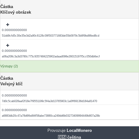
Částka
Klíčový obrázek
0.000000000000
51dd9cfd5c30e35e3d2a90c6128c09f503771683de55b0979c5b8f9bd96ed8cd
0.000000000000
a06a208c3a3d3780c775c9357484225902adaad098e26015197f5cc050db6ecf
Výstupy (2)
Částka
Veřejný klíč
0.000000000000
7d0c5cab028aaf2f18e7f9551199c5f4a3d13765903c1a0ff69136d184a81470
0.000000000000
a6883db20c47a78d6fbd94f58abe73880ca249dd6b03273409994449b807a28b
Provozuje
LocalMonero
🇨🇿 čeština