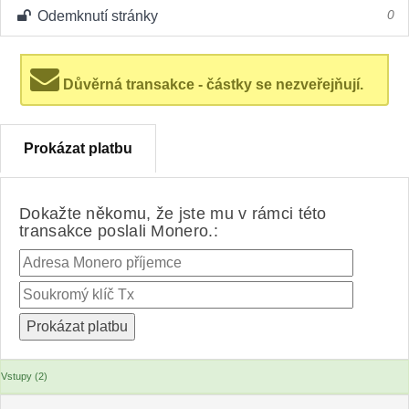
Odemknutí stránky
0
Důvěrná transakce - částky se nezveřejňují.
Prokázat platbu
Dokažte někomu, že jste mu v rámci této
transakce poslali Monero.:
Vstupy (2)