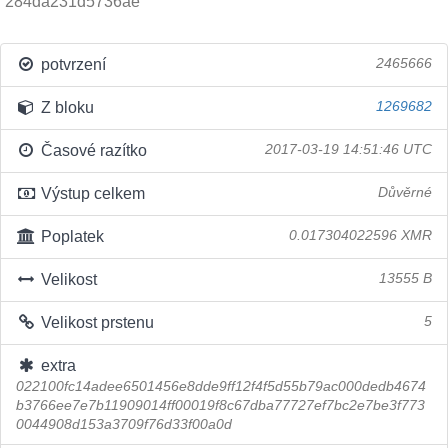
284da231d5736ae
potvrzení
2465666
Z bloku
1269682
Časové razítko
2017-03-19 14:51:46 UTC
Výstup celkem
Důvěrné
Poplatek
0.017304022596 XMR
Velikost
13555 B
Velikost prstenu
5
extra
022100fc14adee6501456e8dde9ff12f4f5d55b79ac000dedb4674
b3766ee7e7b11909014ff00019f8c67dba77727ef7bc2e7be3f773
0044908d153a3709f76d33f00a0d