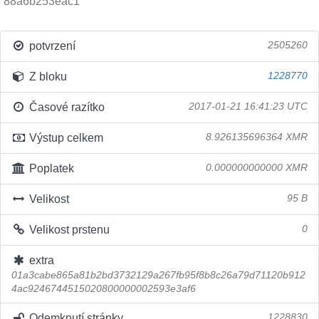
88a6b253eac1
potvrzení
2505260
Z bloku
1228770
Časové razítko
2017-01-21 16:41:23 UTC
Výstup celkem
8.926135696364 XMR
Poplatek
0.000000000000 XMR
Velikost
95 B
Velikost prstenu
0
extra
01a3cabe865a81b2bd3732129a267fb95f8b8c26a79d71120b912
4ac9246744515020800000002593e3af6
Odemknutí stránky
1228830