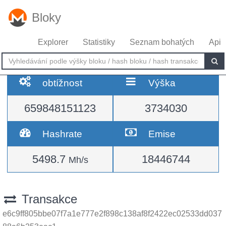
Bloky
Explorer
Statistiky
Seznam bohatých
Api
obtížnost
Výška
659848151123
3734030
Hashrate
Emise
5498.7
18446744
Mh/s
Transakce
e6c9ff805bbe07f7a1e777e2f898c138af8f2422ec02533dd037