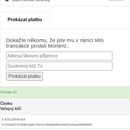
Prokázat platbu
Dokažte někomu, že jste mu v rámci této
transakce poslali Monero.:
Výstupy (1)
Částka
Veřejný klíč
8.926135696364
971519d39732740d9c8a98c070ef3c548d80bb892e48e87fe2badef60949986f