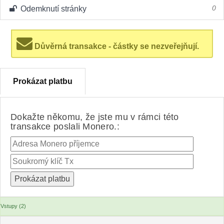
Odemknutí stránky
0
Důvěrná transakce - částky se nezveřejňují.
Prokázat platbu
Dokažte někomu, že jste mu v rámci této
transakce poslali Monero.:
Vstupy (2)