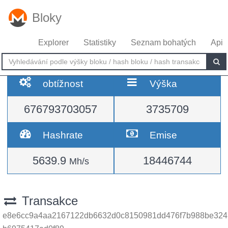
Bloky
Explorer
Statistiky
Seznam bohatých
Api
obtížnost
Výška
676793703057
3735709
Hashrate
Emise
5639.9
18446744
Mh/s
Transakce
e8e6cc9a4aa2167122db6632d0c8150981dd476f7b988be324