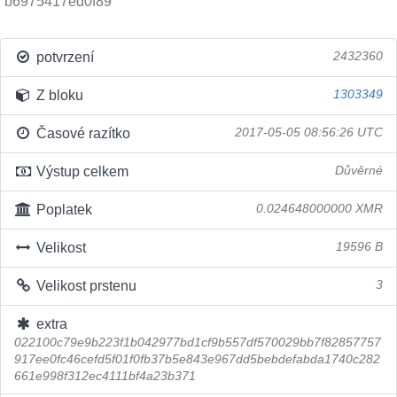
b6975417ed0f89
potvrzení
2432360
Z bloku
1303349
Časové razítko
2017-05-05 08:56:26 UTC
Výstup celkem
Důvěrné
Poplatek
0.024648000000 XMR
Velikost
19596 B
Velikost prstenu
3
extra
022100c79e9b223f1b042977bd1cf9b557df570029bb7f82857757
917ee0fc46cefd5f01f0fb37b5e843e967dd5bebdefabda1740c282
661e998f312ec4111bf4a23b371