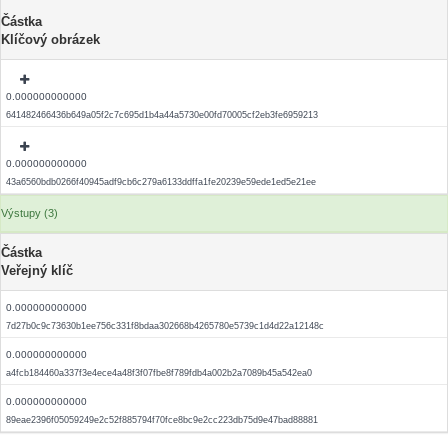
Částka
Klíčový obrázek
0.000000000000
641482466436b649a05f2c7c695d1b4a44a5730e00fd70005cf2eb3fe6959213
0.000000000000
43a6560bdb0266f40945adf9cb6c279a6133ddffa1fe20239e59ede1ed5e21ee
Výstupy (3)
Částka
Veřejný klíč
0.000000000000
7d27b0c9c73630b1ee756c331f8bdaa302668b4265780e5739c1d4d22a12148c
0.000000000000
a4fcb184460a337f3e4ece4a48f3f07fbe8f789fdb4a002b2a7089b45a542ea0
0.000000000000
89eae2396f05059249e2c52f885794f70fce8bc9e2cc223db75d9e47bad88881