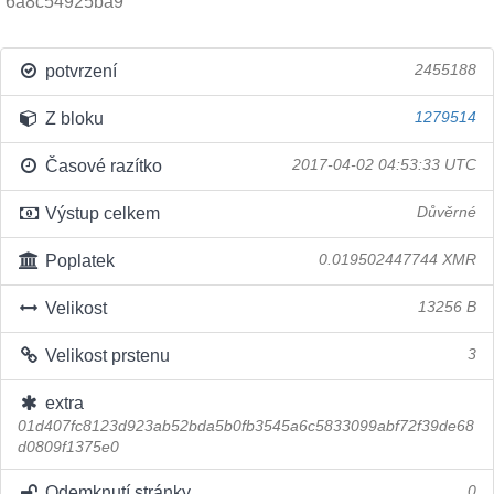
6a8c54925ba9
potvrzení
2455188
Z bloku
1279514
Časové razítko
2017-04-02 04:53:33 UTC
Výstup celkem
Důvěrné
Poplatek
0.019502447744 XMR
Velikost
13256 B
Velikost prstenu
3
extra
01d407fc8123d923ab52bda5b0fb3545a6c5833099abf72f39de68
d0809f1375e0
Odemknutí stránky
0