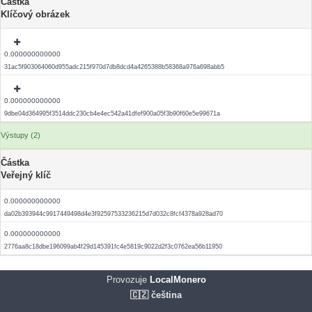
Částka
Klíčový obrázek
0.000000000000
31ac5f903064060d955adc215f970d7db8dcd4a4265388b58368a976a698abb5
0.000000000000
9dbe04d364995f3514ddc230cb4e4ec542a41dfef900a05f3b90f60e5e99671a
Výstupy (2)
Částka
Veřejný klíč
0.000000000000
da02b393944c9917449498d4e3f92597533236215d7d032c8fcf4378a928ad70
0.000000000000
2776aa8c18dbe196099ab4f29d145391fc4e5819c9022d2f3c0762ea56b11950
Provozuje
LocalMonero
🇨🇿 čeština