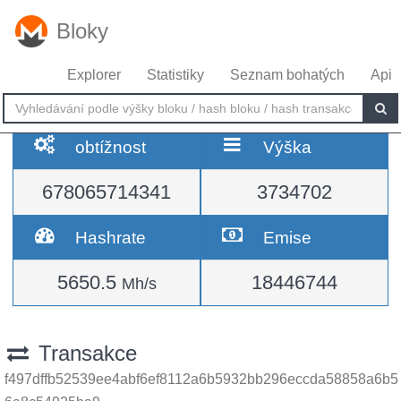
Bloky
Explorer
Statistiky
Seznam bohatých
Api
obtížnost
Výška
678065714341
3734702
Hashrate
Emise
5650.5
18446744
Mh/s
Transakce
f497dffb52539ee4abf6ef8112a6b5932bb296eccda58858a6b5