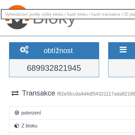
Bloky
obtížnost
689932821945
Transakce
f92e5fccda4d4df34321117ada8218
potvrzení
Z bloku