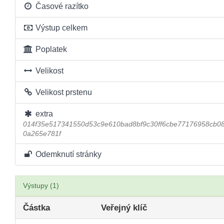
Časové razítko
Výstup celkem
Poplatek
Velikost
Velikost prstenu
extra
014f35e517341550d53c9e610bad8bf9c30ff6cbe77176958cb
0a265e781f
Odemknutí stránky
Výstupy (1)
Částka
Veřejný klíč