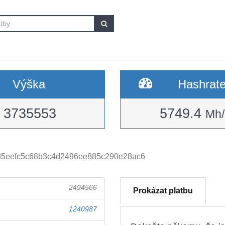
Výška
Hashrat
3735553
5749.4
Mh/
85eefc5c68b3c4d2496ee885c290e28ac6
2494566
Prokázat platbu
1240987