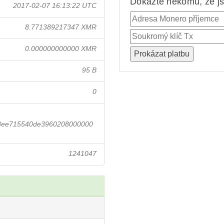
Dokažte někomu, že jst
2017-02-07 16:13:22 UTC
8.771389217347 XMR
0.000000000000 XMR
95 B
0
08ee715540de3960208000000
1241047