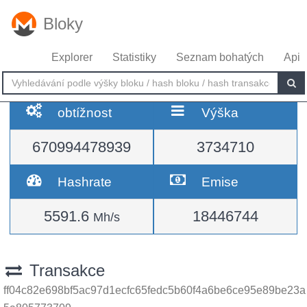
Bloky
Explorer
Statistiky
Seznam bohatých
Api
obtížnost
Výška
670994478939
3734710
Hashrate
Emise
5591.6
18446744
Mh/s
Transakce
ff04c82e698bf5ac97d1ecfc65fedc5b60f4a6be6ce95e89be23a