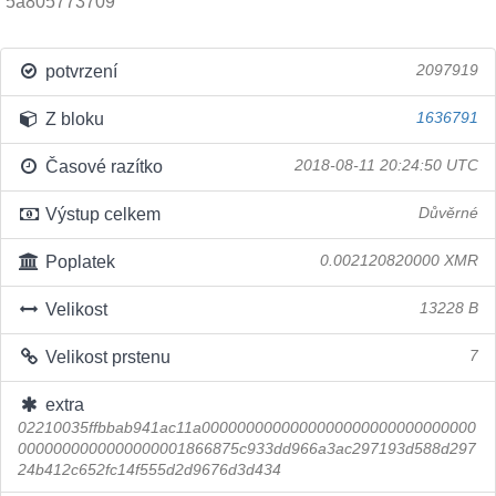
5a805773709
potvrzení
2097919
Z bloku
1636791
Časové razítko
2018-08-11 20:24:50 UTC
Výstup celkem
Důvěrné
Poplatek
0.002120820000 XMR
Velikost
13228 B
Velikost prstenu
7
extra
02210035ffbbab941ac11a0000000000000000000000000000000
0000000000000000001866875c933dd966a3ac297193d588d297
24b412c652fc14f555d2d9676d3d434