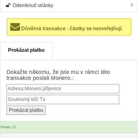
Odemknutí stránky
0
Důvěrná transakce - částky se nezveřejňují.
Prokázat platbu
Dokažte někomu, že jste mu v rámci této
transakce poslali Monero.:
Vstupy (1)