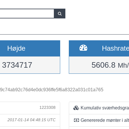
Højde
Hashrat
3734717
5606.8
Mh/
9c74ab92c76d4e0dc936ffe5f6a8322a031c01a765
1223308
Kumulativ sværhedsgr
2017-01-14 04:48:15 UTC
Genererede mønter i alt