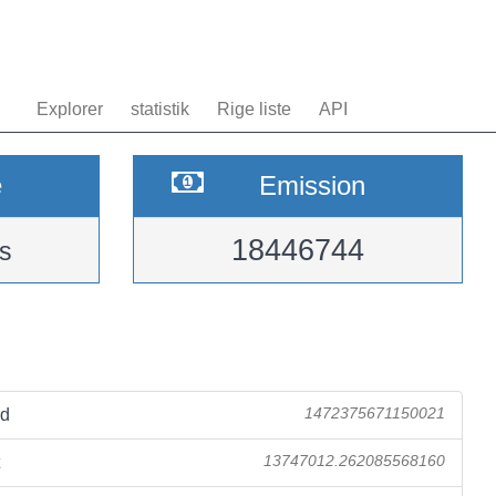
Explorer
statistik
Rige liste
API
e
Emission
18446744
s
ad
1472375671150021
13747012.262085568160