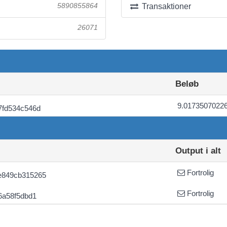
5890855864
Transaktioner
26071
Beløb
9.0173507022
7fd534c546d
Output i alt
Fortrolig
e849cb315265
Fortrolig
6a58f5dbd1