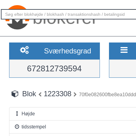
blokerer
Sværhedsgrad
672812739594
Blok
1223308
70f0e082600fbe8ea10ddd
Højde
tidsstempel