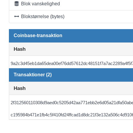
Blok vanskelighed
Blokstørrelse (bytes)
Coinbase-transaktion
Hash
9a2c3d45eb1da65dea00ef76dd57612dc48151f7a7ac2289a4f5f
Transaktioner (2)
Hash
2f312560110308d9aed0c5205d42aa771ebb2e6d05a21dfa50ab
c195984b471e1fb4c5f410fd24ffcad1d8dc21f3e132a506c4d910