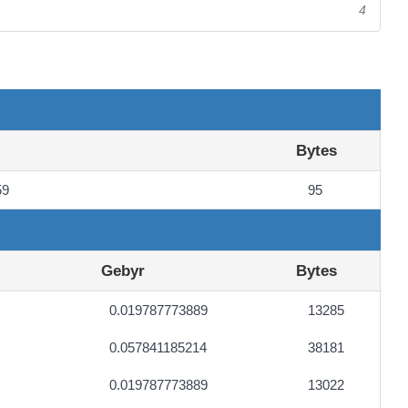
4
Bytes
59
95
Gebyr
Bytes
0.019787773889
13285
0.057841185214
38181
0.019787773889
13022