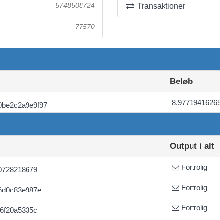
5748508724
Transaktioner
77570
Beløb
8.9771941626
0be2c2a9e9f97
Output i alt
Fortrolig
0728218679
Fortrolig
6d0c83e987e
Fortrolig
6f20a5335c