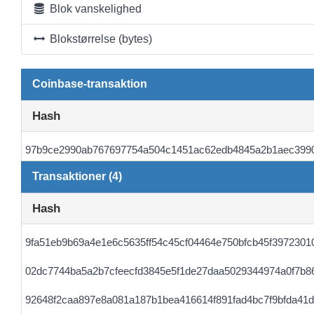
Blok vanskelighed
Blokstørrelse (bytes)
Coinbase-transaktion
Hash
97b9ce2990ab767697754a504c1451ac62edb4845a2b1aec399
Transaktioner (4)
Hash
9fa51eb9b69a4e1e6c5635ff54c45cf04464e750bfcb45f3972301
02dc7744ba5a2b7cfeecfd3845e5f1de27daa5029344974a0f7b8
92648f2caa897e8a081a187b1bea416614f891fad4bc7f9bfda41d