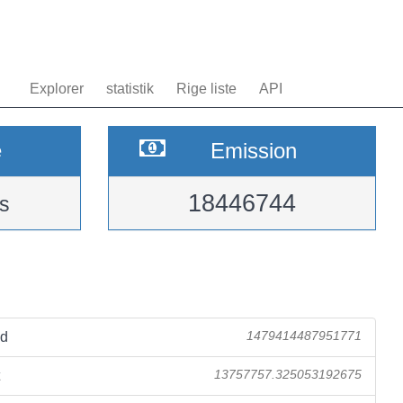
Explorer
statistik
Rige liste
API
e
Emission
18446744
s
ad
1479414487951771
13757757.325053192675