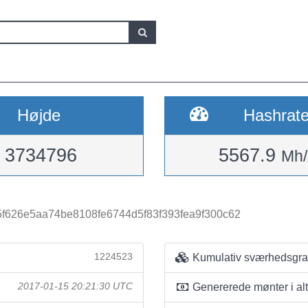
Højde
Hashrat
3734796
5567.9
Mh/
f626e5aa74be8108fe6744d5f83f393fea9f300c62
1224523
Kumulativ sværhedsgr
2017-01-15 20:21:30 UTC
Genererede mønter i alt