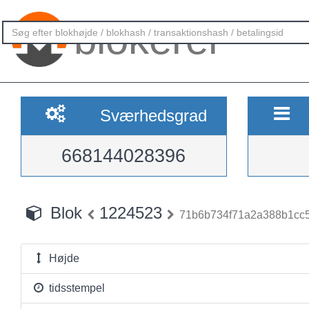
blokerer
Sværhedsgrad
668144028396
Blok
1224523
71b6b734f71a2a388b1cc5
Højde
tidsstempel