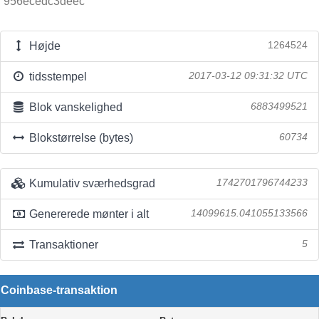
956ecedc3deec
Højde
1264524
tidsstempel
2017-03-12 09:31:32 UTC
Blok vanskelighed
6883499521
Blokstørrelse (bytes)
60734
Kumulativ sværhedsgrad
1742701796744233
Genererede mønter i alt
14099615.041055133566
Transaktioner
5
Coinbase-transaktion