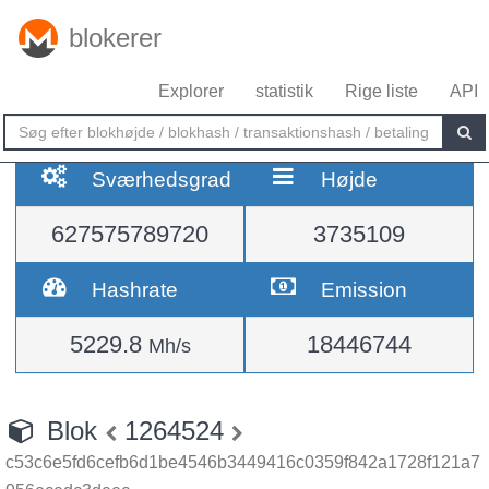
blokerer
Explorer
statistik
Rige liste
API
Sværhedsgrad
Højde
627575789720
3735109
Hashrate
Emission
5229.8
18446744
Mh/s
Blok
1264524
c53c6e5fd6cefb6d1be4546b3449416c0359f842a1728f121a7