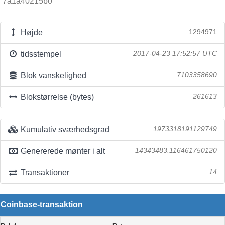
7a1a40215b0
Højde
1294971
tidsstempel
2017-04-23 17:52:57 UTC
Blok vanskelighed
7103358690
Blokstørrelse (bytes)
261613
Kumulativ sværhedsgrad
1973318191129749
Genererede mønter i alt
14343483.116461750120
Transaktioner
14
Coinbase-transaktion