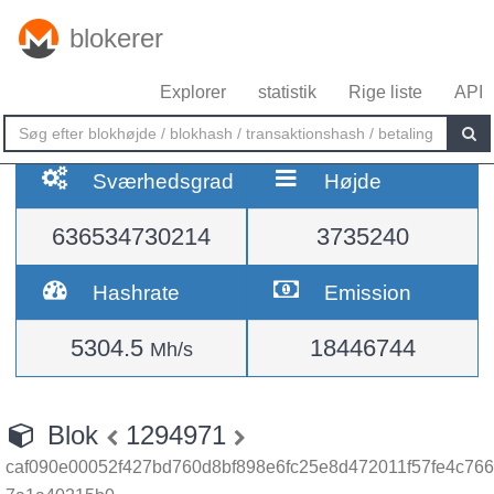
blokerer
Explorer
statistik
Rige liste
API
Sværhedsgrad
Højde
636534730214
3735240
Hashrate
Emission
5304.5
18446744
Mh/s
Blok
1294971
caf090e00052f427bd760d8bf898e6fc25e8d472011f57fe4c766