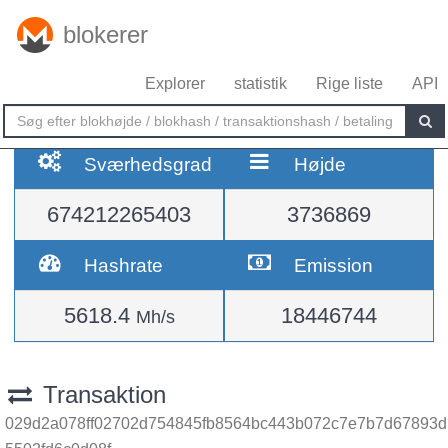
blokerer
Explorer
statistik
Rige liste
API
Sværhedsgrad
Højde
674212265403
3736869
Hashrate
Emission
5618.4
18446744
Mh/s
Transaktion
029d2a078ff02702d754845fb8564bc443b072c7e7b7d67893d