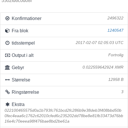
5502fd6c0d08f
Konfirmationer
2496322
Fra blok
1240547
tidsstempel
2017-02-07 02:05:03 UTC
Output i alt
Fortrolig
Gebyr
0.022559642924 XMR
Størrelse
12958 B
Ringstørrelse
3
Ekstra
022100465575d0a1b793fc761bcd2fc286b9e38deb3f408bbd50b
0fec4eaa6c1762c62010cfed6c235202dd78be8e81fb33473d76bb
16e4c70eeea98f476bae8bd2be61a