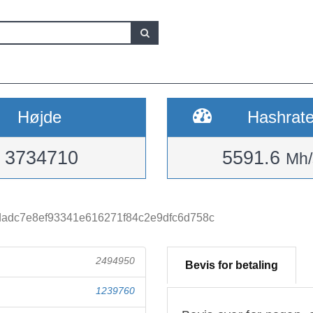
Højde
Hashrat
3734710
5591.6
Mh/
adc7e8ef93341e616271f84c2e9dfc6d758c
2494950
Bevis for betaling
1239760