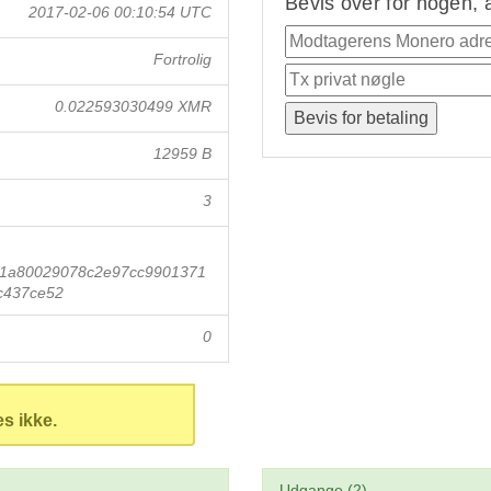
Bevis over for nogen, 
2017-02-06 00:10:54 UTC
Fortrolig
0.022593030499 XMR
12959 B
3
1a80029078c2e97cc9901371
c437ce52
0
es ikke.
Udgange (2)