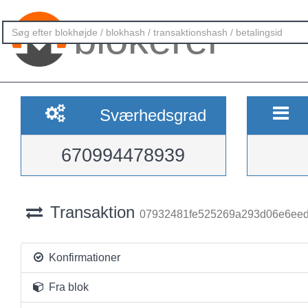
blokerer
Sværhedsgrad
670994478939
Transaktion
07932481fe525269a293d06e6eed
Konfirmationer
Fra blok