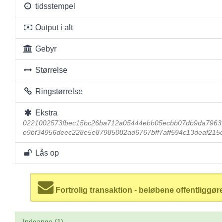
tidsstempel
Output i alt
Gebyr
Størrelse
Ringstørrelse
Ekstra
0221002573fbec15bc26ba712a05444ebb05ecbb07db9da7963
e9bf34956deec228e5e87985082ad6767bff7aff594c13deaf215
Lås op
Fortrolig transaktion - beløbene offentliggør
Indgange (1)