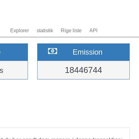
Explorer
statistik
Rige liste
API
e
Emission
18446744
s