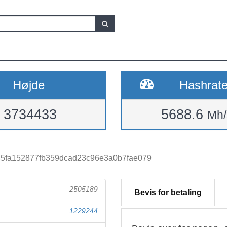
Højde
Hashrat
3734433
5688.6
Mh/
45fa152877fb359dcad23c96e3a0b7fae079
2505189
Bevis for betaling
1229244