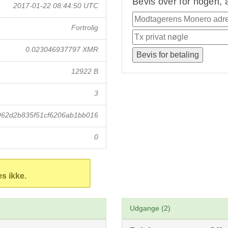
Bevis over for nogen, 
2017-01-22 08:44:50 UTC
Fortrolig
0.023046937797 XMR
12922 B
3
962d2b835f51cf6206ab1bb016
0
es ikke.
Udgange (2)