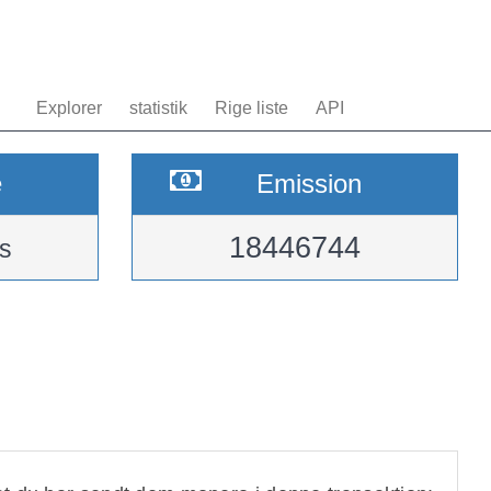
Explorer
statistik
Rige liste
API
e
Emission
18446744
s