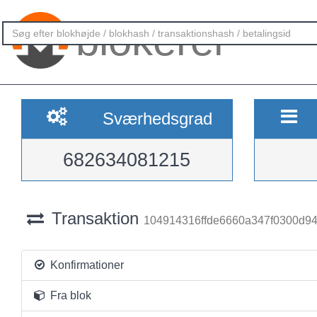
blokerer
Sværhedsgrad
682634081215
Transaktion
104914316ffde6660a347f0300d9
Konfirmationer
Fra blok