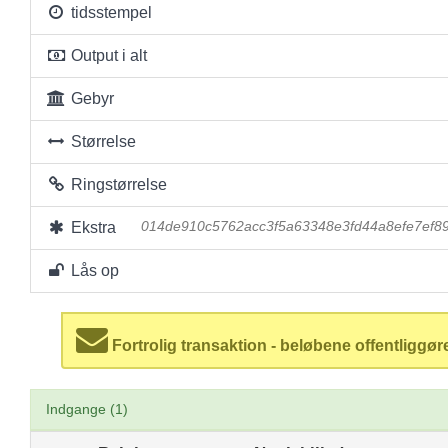
tidsstempel
Output i alt
Gebyr
Størrelse
Ringstørrelse
Ekstra
014de910c5762acc3f5a63348e3fd44a8efe7ef8
Lås op
Fortrolig transaktion - beløbene offentliggør
Indgange (1)