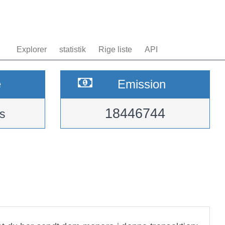
Explorer
statistik
Rige liste
API
e
Emission
18446744
s