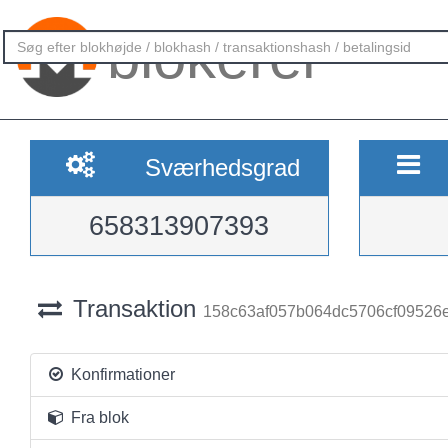
blokerer
Sværhedsgrad
658313907393
Transaktion
158c63af057b064dc5706cf09526
Konfirmationer
Fra blok