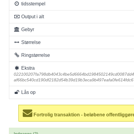
tidsstempel
Output i alt
Gebyr
Størrelse
Ringstørrelse
Ekstra
022100207fa798db4043c4be5d6664bd1984502149cd0087dd4
af66bc540cd190df2182d54b39d19b3eca9b497eafa0fe614fdc
Lås op
Fortrolig transaktion - beløbene offentliggør
Indgange (2)