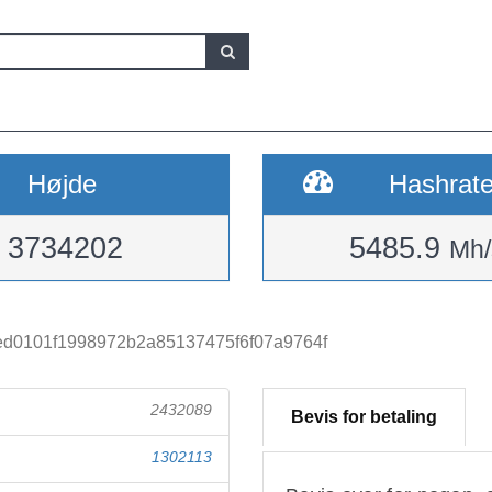
Højde
Hashrat
3734202
5485.9
Mh/
ed0101f1998972b2a85137475f6f07a9764f
2432089
Bevis for betaling
1302113