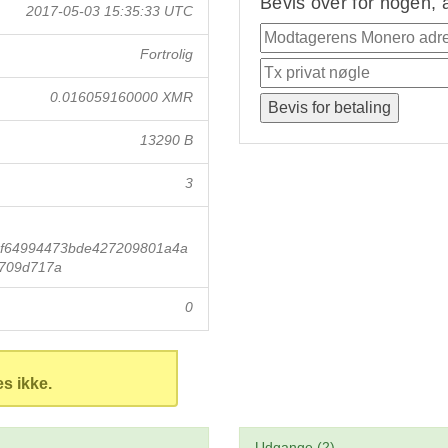
Bevis over for nogen, 
2017-05-03 15:35:33 UTC
Fortrolig
0.016059160000 XMR
13290 B
3
f64994473bde427209801a4a
6709d717a
0
es ikke.
Udgange (2)