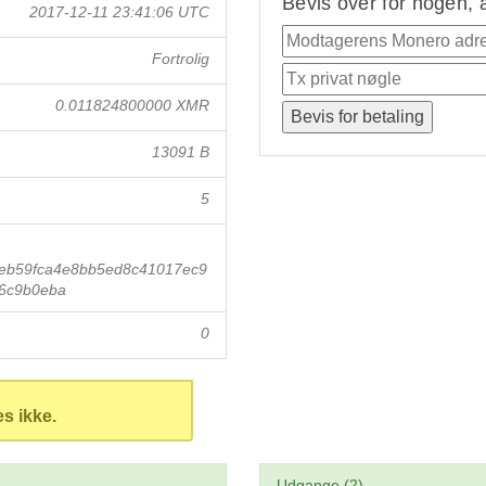
Bevis over for nogen, 
2017-12-11 23:41:06 UTC
Fortrolig
0.011824800000 XMR
13091 B
5
eb59fca4e8bb5ed8c41017ec9
6c9b0eba
0
es ikke.
Udgange (2)