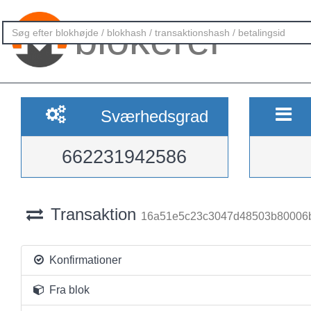
blokerer
Sværhedsgrad
662231942586
Transaktion
16a51e5c23c3047d48503b80006
Konfirmationer
Fra blok