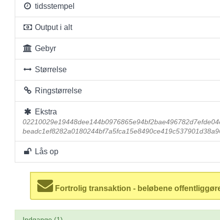
tidsstempel
Output i alt
Gebyr
Størrelse
Ringstørrelse
Ekstra
02210029e19448dee144b0976865e94bf2bae496782d7efde04
beadc1ef8282a0180244bf7a5fca15e8490ce419c537901d38a9
Lås op
Fortrolig transaktion - beløbene offentliggør
Indgange (1)