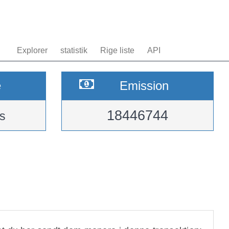
Explorer
statistik
Rige liste
API
e
Emission
18446744
s