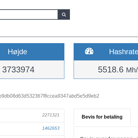
Højde
Hashrat
3733974
5518.6
Mh/
b9db08d63d532367f8ccea9347abd5e5d9eb2
2271321
Bevis for betaling
1462653