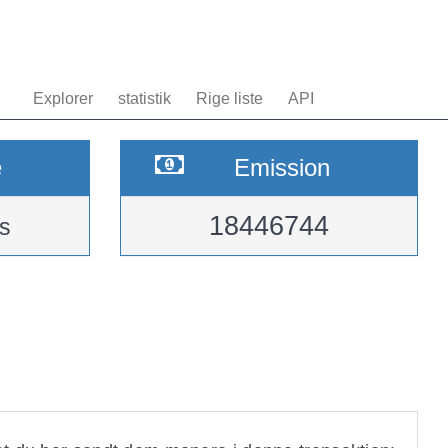
Explorer
statistik
Rige liste
API
e
Emission
18446744
s