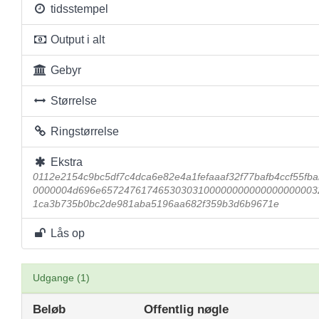
tidsstempel
Output i alt
Gebyr
Størrelse
Ringstørrelse
Ekstra
0112e2154c9bc5df7c4dca6e82e4a1fefaaaf32f77bafb4ccf55fb
0000004d696e65724761746530303100000000000000000003
1ca3b735b0bc2de981aba5196aa682f359b3d6b9671e
Lås op
Udgange (1)
Beløb
Offentlig nøgle