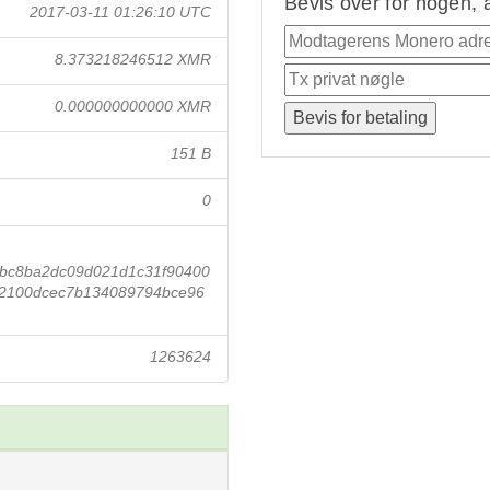
Bevis over for nogen, 
2017-03-11 01:26:10 UTC
8.373218246512 XMR
0.000000000000 XMR
151 B
0
abc8ba2dc09d021d1c31f90400
2100dcec7b134089794bce96
1263624