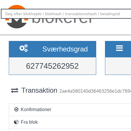
blokerer
Sværhedsgrad
627745262952
Transaktion
2ae4a580140d36463256e1dc7694
Konfirmationer
Fra blok