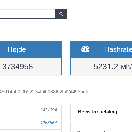
Højde
Hashrat
3734958
5231.2
Mh/
5014bb0f9b92234fbf6088fb2fbf24493be2
2471394
Bevis for betaling
1263564