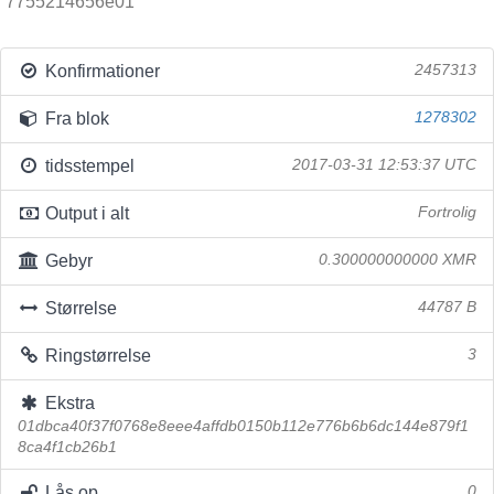
7755214656e01
Konfirmationer
2457313
Fra blok
1278302
tidsstempel
2017-03-31 12:53:37 UTC
Output i alt
Fortrolig
Gebyr
0.300000000000 XMR
Størrelse
44787 B
Ringstørrelse
3
Ekstra
01dbca40f37f0768e8eee4affdb0150b112e776b6b6dc144e879f1
8ca4f1cb26b1
Lås op
0