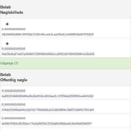
Beløb
Nøglebillede
0.000000000000
34b2b9493d899c38765bb7318fc46ecedc6caa296e4c1ed494f5d4d979764f29
0.000000000000
0da25e3bd27a427a39266072495482b45f4e1ca3f9219b76944239801a02a4d6
Udgange (7)
Beløb
Offentlig nøgle
0.000000000000
da4f8115d946396d8de46e2bd6310c4610aad1c373f34de65995f81ee4b01402
0.000000000000
476de57b589ade9e10d27b17786d5841a32146f3480bc5db971146f617957a69
0.000000000000
db399702ffdc48232bec77ba0a89254c2533a48e3996eabf14bd50b8f34bf5f7