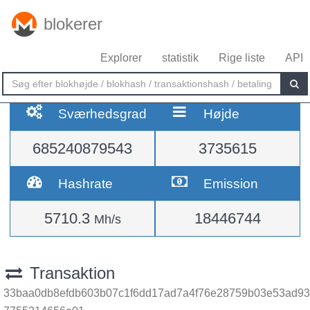
blokerer
Explorer
statistik
Rige liste
API
Sværhedsgrad
Højde
685240879543
3735615
Hashrate
Emission
5710.3
18446744
Mh/s
Transaktion
33baa0db8efdb603b07c1f6dd17ad7a4f76e28759b03e53ad93