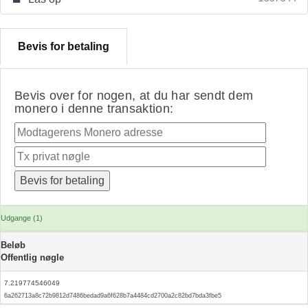
Bevis for betaling
Bevis over for nogen, at du har sendt dem
monero i denne transaktion:
Udgange (1)
Beløb
Offentlig nøgle
7.219774546049
6a262713a8c72b9812d7486bedad9a6f628b7a4484cd2700a2c82bd7bda3fbe5