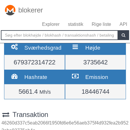
blokerer
Explorer
statistik
Rige liste
API
Sværhedsgrad
Højde
679372314722
3735642
Hashrate
Emission
5661.4
18446744
Mh/s
Transaktion
46260d337c5eab2066f1950fd6e6e56aeb375f4d932fea2b952