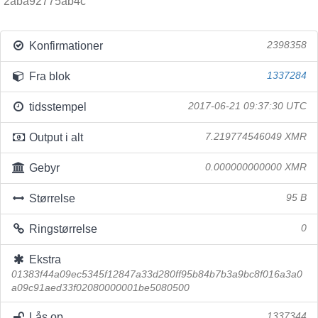
2aba92775ab4c
Konfirmationer
2398358
Fra blok
1337284
tidsstempel
2017-06-21 09:37:30 UTC
Output i alt
7.219774546049 XMR
Gebyr
0.000000000000 XMR
Størrelse
95 B
Ringstørrelse
0
Ekstra
01383f44a09ec5345f12847a33d280ff95b84b7b3a9bc8f016a3a0
a09c91aed33f02080000001be5080500
Lås op
1337344