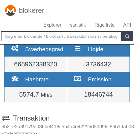
blokerer
Explorer
statistik
Rige liste
API
Sværhedsgrad
Højde
668962338320
3736432
Hashrate
Emission
5574.7
18446744
Mh/s
Transaktion
6b21e2a39179d036bef418c554a4e42256d20096c86b1da003