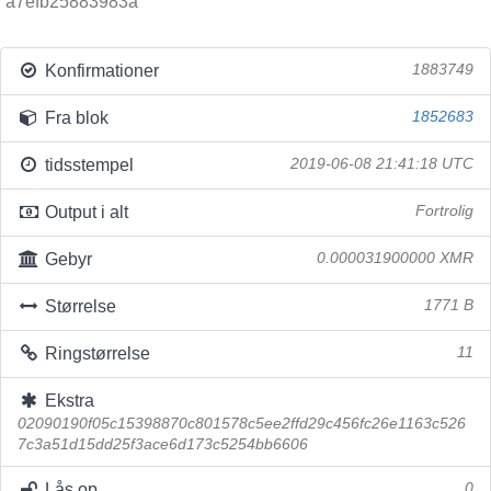
a7efb25883983a
Konfirmationer
1883749
Fra blok
1852683
tidsstempel
2019-06-08 21:41:18 UTC
Output i alt
Fortrolig
Gebyr
0.000031900000 XMR
Størrelse
1771 B
Ringstørrelse
11
Ekstra
02090190f05c15398870c801578c5ee2ffd29c456fc26e1163c526
7c3a51d15dd25f3ace6d173c5254bb6606
Lås op
0