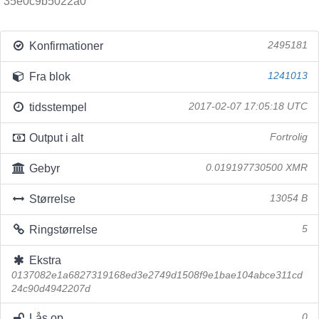
35e0c9b5022a0
Konfirmationer
2495181
Fra blok
1241013
tidsstempel
2017-02-07 17:05:18 UTC
Output i alt
Fortrolig
Gebyr
0.019197730500 XMR
Størrelse
13054 B
Ringstørrelse
5
Ekstra
0137082e1a6827319168ed3e2749d1508f9e1bae104abce311cd
24c90d4942207d
Lås op
0