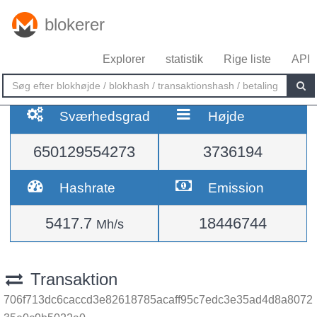
blokerer
Explorer
statistik
Rige liste
API
Sværhedsgrad
Højde
650129554273
3736194
Hashrate
Emission
5417.7
18446744
Mh/s
Transaktion
706f713dc6caccd3e82618785acaff95c7edc3e35ad4d8a8072