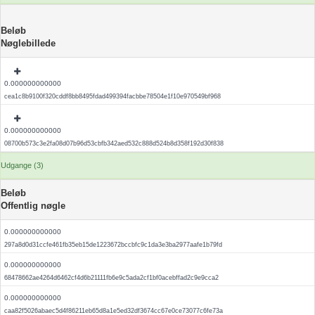
Beløb
Nøglebillede
0.000000000000
cea1c8b9100f320cddf8bb8495fdad499394facbbe78504e1f10e970549bf968
0.000000000000
08700b573c3e2fa08d07b96d53cbfb342aed532c888d524b8d358f192d30f838
Udgange (3)
Beløb
Offentlig nøgle
0.000000000000
297a8d0d31ccfe461fb35eb15de1223672bccbfc9c1da3e3ba2977aafe1b79fd
0.000000000000
68478662ae4264d6462cf4d6b21111fb6e9c5ada2cf1bf0acebffad2c9e9cca2
0.000000000000
caa82f5026abaec5d4f86211eb65d8a1e5ed32df3674cc67e0ce73077c6fe73a