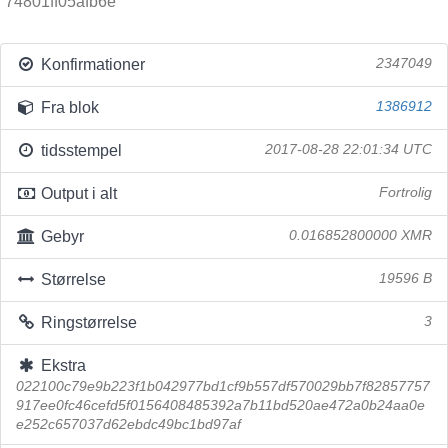
74801ff05afb6e
Konfirmationer
2347049
Fra blok
1386912
tidsstempel
2017-08-28 22:01:34 UTC
Output i alt
Fortrolig
Gebyr
0.016852800000 XMR
Størrelse
19596 B
Ringstørrelse
3
Ekstra
022100c79e9b223f1b042977bd1cf9b557df570029bb7f82857757
917ee0fc46cefd5f0156408485392a7b11bd520ae472a0b24aa0e
e252c657037d62ebdc49bc1bd97af