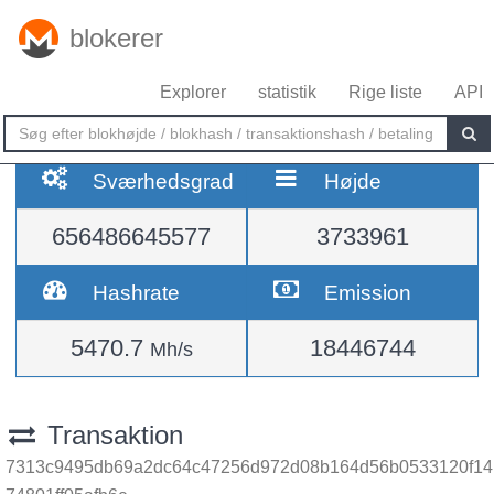
blokerer
Explorer
statistik
Rige liste
API
Sværhedsgrad
Højde
656486645577
3733961
Hashrate
Emission
5470.7
18446744
Mh/s
Transaktion
7313c9495db69a2dc64c47256d972d08b164d56b0533120f14