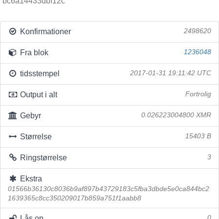
bc6a14433dbf12c
Konfirmationer
2498620
Fra blok
1236048
tidsstempel
2017-01-31 19:11:42 UTC
Output i alt
Fortrolig
Gebyr
0.026223004800 XMR
Størrelse
15403 B
Ringstørrelse
3
Ekstra
01566b36130c8036b9af897b43729183c5fba3dbde5e0ca844bc2
1639365c8cc350209017b859a751f1aabb8
Lås op
0