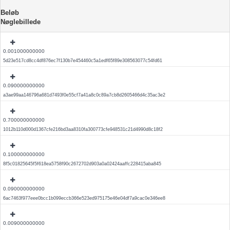
Beløb
Nøglebillede
0.001000000000
5d23e517cd8cc4df876ec7f130b7e454460c5a1edf65f89e308563077c54fd61
0.090000000000
a3ae99aa146796a681d7493f0e55cf7a41a8c0c89a7cb8d2605466d4c35ac3e2
0.700000000000
1012b110d000d1367cfe216bd3aa8310fa300773cfe948531c21d4990d8c18f2
0.100000000000
8f5c01825645f5f618ea5758f90c2672702d903a0a02424aaffc228415aba845
0.090000000000
6ac7463f977eee0bcc1b099eccb366e523ed975175e46e04df7a9cac0e346ee8
0.009000000000