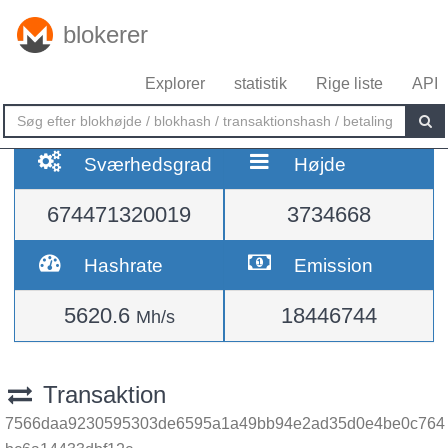
blokerer
Explorer
statistik
Rige liste
API
Sværhedsgrad
Højde
674471320019
3734668
Hashrate
Emission
5620.6
18446744
Mh/s
Transaktion
7566daa9230595303de6595a1a49bb94e2ad35d0e4be0c764