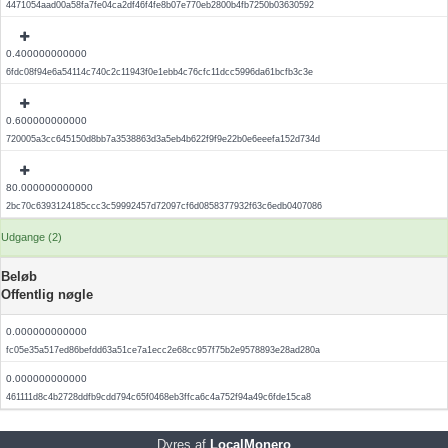
4471054aad00a58fa7fe04ca2df46f4fe8b07e770eb2800b4fb7250b03630592
0.400000000000
6fdc08f94e6a54114c740c2c11943f0e1ebb4c76cfc11dcc5996da61bcfb3c3e
0.600000000000
720005a3cc645150d8bb7a3538863d3a5eb4b622f9f9e22b0e6eeefa152d734d
80.000000000000
2bc70c6393124185ccc3c59992457d72097cf6d0858377932f63c6edb0407086
Udgange (2)
Beløb
Offentlig nøgle
0.000000000000
fc05e35a517ed86befdd63a51ce7a1ecc2e68cc957f75b2e9578893e28ad280a
0.000000000000
461111d8c4b2728ddfb9cdd794c65f0468eb3ffca6c4a752f94a49c6fde15ca8
Dyres af
LocalMonero