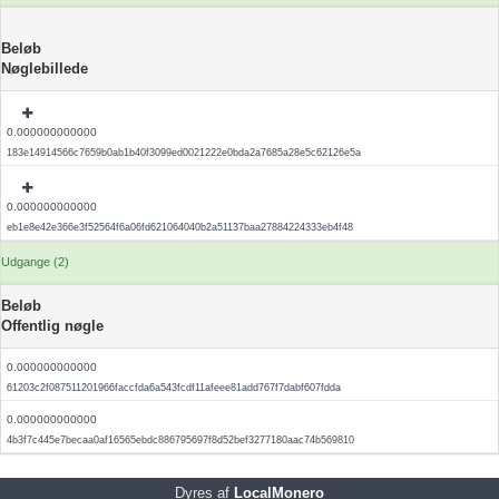
Beløb
Nøglebillede
0.000000000000
183e14914566c7659b0ab1b40f3099ed0021222e0bda2a7685a28e5c62126e5a
0.000000000000
eb1e8e42e366e3f52564f6a06fd621064040b2a51137baa27884224333eb4f48
Udgange (2)
Beløb
Offentlig nøgle
0.000000000000
61203c2f087511201966faccfda6a543fcdf11afeee81add767f7dabf607fdda
0.000000000000
4b3f7c445e7becaa0af16565ebdc886795697f8d52bef3277180aac74b569810
Dyres af
LocalMonero