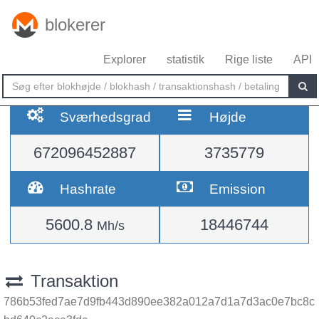
blokerer
Explorer
statistik
Rige liste
API
Sværhedsgrad
Højde
672096452887
3735779
Hashrate
Emission
5600.8
18446744
Mh/s
Transaktion
786b53fed7ae7d9fb443d890ee382a012a7d1a7d3ac0e7bc8c