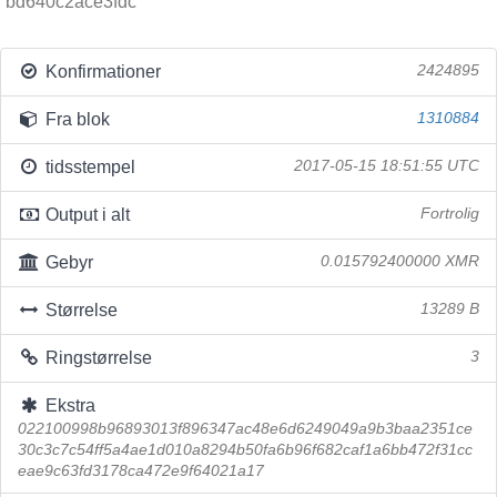
bd640c2ace3fdc
Konfirmationer
2424895
Fra blok
1310884
tidsstempel
2017-05-15 18:51:55 UTC
Output i alt
Fortrolig
Gebyr
0.015792400000 XMR
Størrelse
13289 B
Ringstørrelse
3
Ekstra
022100998b96893013f896347ac48e6d6249049a9b3baa2351ce
30c3c7c54ff5a4ae1d010a8294b50fa6b96f682caf1a6bb472f31cc
eae9c63fd3178ca472e9f64021a17