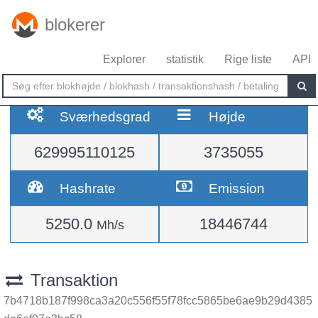
blokerer
Explorer
statistik
Rige liste
API
Sværhedsgrad
Højde
629995110125
3735055
Hashrate
Emission
5250.0
18446744
Mh/s
Transaktion
7b4718b187f998ca3a20c556f55f78fcc5865be6ae9b29d4385