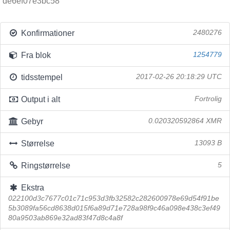
de6ef07e3bc58
Konfirmationer
2480276
Fra blok
1254779
tidsstempel
2017-02-26 20:18:29 UTC
Output i alt
Fortrolig
Gebyr
0.020320592864 XMR
Størrelse
13093 B
Ringstørrelse
5
Ekstra
022100d3c7677c01c71c953d3fb32582c282600978e69d54f91be
5b3089fa56cd8638d015f6a89d71e728a98f9c46a098e438c3ef49
80a9503ab869e32ad83f47d8c4a8f