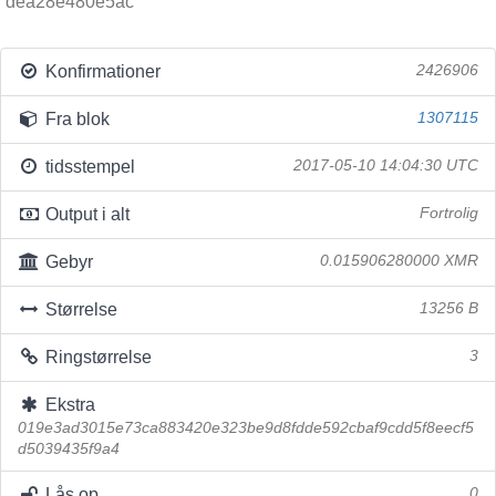
dea28e480e5ac
Konfirmationer
2426906
Fra blok
1307115
tidsstempel
2017-05-10 14:04:30 UTC
Output i alt
Fortrolig
Gebyr
0.015906280000 XMR
Størrelse
13256 B
Ringstørrelse
3
Ekstra
019e3ad3015e73ca883420e323be9d8fdde592cbaf9cdd5f8eecf5
d5039435f9a4
Lås op
0