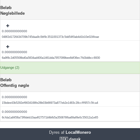
Beløb
Nøglebillede
0.000000000000
048f2d1726434709b745daa9c0bf9c3511001373c5dd54f0ab4d1b10e024feae
0.000000000000
6a9f8c2d05508bd0a5834ad400a1461dda7957099bee8df36ec7fd3ddbcc6930
Udgange (2)
Beløb
Offentlig nøgle
0.000000000000
15bdee43b5292ef6634168fe28b03b66973a877eb2e1483c28ccfff957c5fca4
0.000000000000
6cfda1a8458a73f6deb10aa4f27571b9bfb5a350876fba69af8e0c55012a1e65
Dyres af
LocalMonero
🇩🇰 dansk