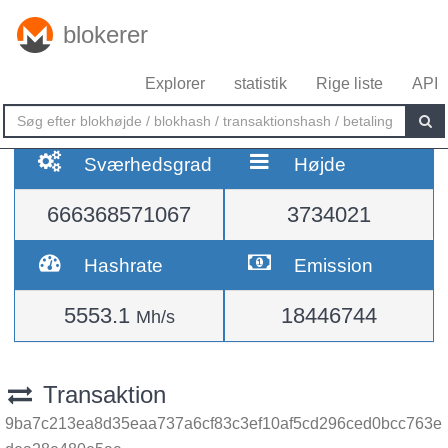
blokerer
Explorer
statistik
Rige liste
API
Sværhedsgrad
Højde
666368571067
3734021
Hashrate
Emission
5553.1
18446744
Mh/s
Transaktion
9ba7c213ea8d35eaa737a6cf83c3ef10af5cd296ced0bcc763e