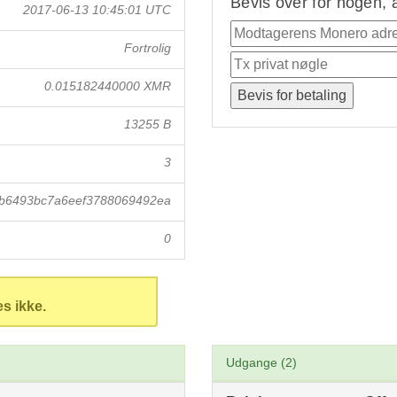
Bevis over for nogen, 
2017-06-13 10:45:01 UTC
Fortrolig
0.015182440000 XMR
13255 B
3
b6493bc7a6eef3788069492ea
0
es ikke.
Udgange (2)