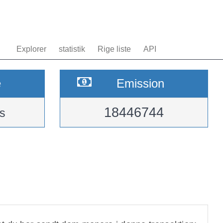
Explorer
statistik
Rige liste
API
e
Emission
18446744
s