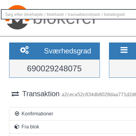
blokerer
Sværhedsgrad
690029248075
Transaktion
a2ceca52c834db8028daa771d2d
Konfirmationer
Fra blok