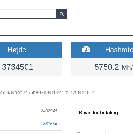
Højde
Hashrat
3734501
5750.2
Mh/
655934aaa2c55b802b94c0ec5b5779f4e481c
2402945
Bevis for betaling
1331556