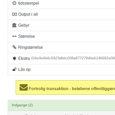
tidsstempel
Output i alt
Gebyr
Størrelse
Ringstørrelse
Ekstra
01be9e6b6c5923dbbc008a8772784beb146682e08
Lås op
Fortrolig transaktion - beløbene offentliggør
Indgange (2)