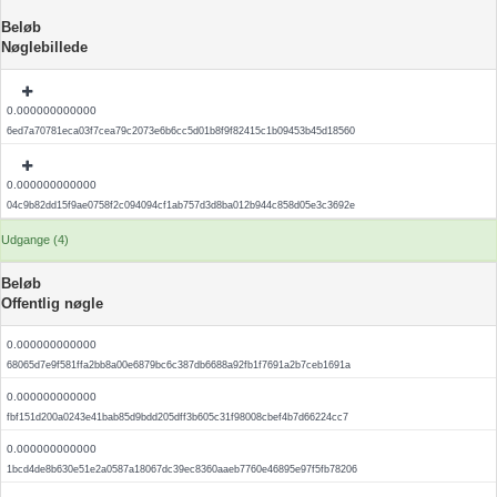
Beløb
Nøglebillede
0.000000000000
6ed7a70781eca03f7cea79c2073e6b6cc5d01b8f9f82415c1b09453b45d18560
0.000000000000
04c9b82dd15f9ae0758f2c094094cf1ab757d3d8ba012b944c858d05e3c3692e
Udgange (4)
Beløb
Offentlig nøgle
0.000000000000
68065d7e9f581ffa2bb8a00e6879bc6c387db6688a92fb1f7691a2b7ceb1691a
0.000000000000
fbf151d200a0243e41bab85d9bdd205dff3b605c31f98008cbef4b7d66224cc7
0.000000000000
1bcd4de8b630e51e2a0587a18067dc39ec8360aaeb7760e46895e97f5fb78206