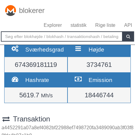
blokerer
Explorer
statistik
Rige liste
API
Sværhedsgrad
Højde
674369181119
3734761
Hashrate
Emission
5619.7
18446744
Mh/s
Transaktion
a4452291a07a8ef4082bf22988ef7498720fa3489090ab3f03f8