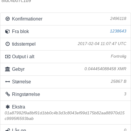
8fdc4b07c1b9
Konfirmationer
2496118
Fra blok
1238643
tidsstempel
2017-02-04 11:07:47 UTC
Output i alt
Fortrolig
Gebyr
0.044454088458 XMR
Størrelse
25867 B
Ringstørrelse
3
Ekstra
01a87992f9a8bf91d1bb0c4b3d3c8043ef99d175b82aa88970d15
c9995f6593bab
Lås op
0