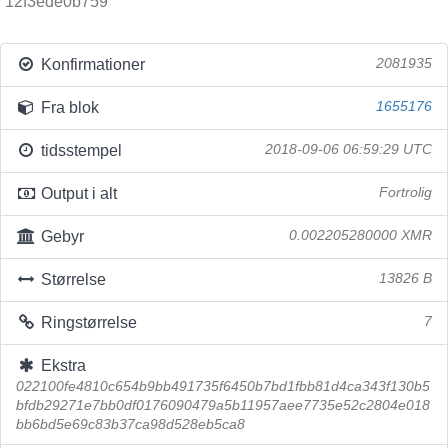
12f3ede0b759
Konfirmationer
2081935
Fra blok
1655176
tidsstempel
2018-09-06 06:59:29 UTC
Output i alt
Fortrolig
Gebyr
0.002205280000 XMR
Størrelse
13826 B
Ringstørrelse
7
Ekstra
022100fe4810c654b9bb491735f6450b7bd1fbb81d4ca343f130b5
bfdb29271e7bb0df0176090479a5b11957aee7735e52c2804e018
bb6bd5e69c83b37ca98d528eb5ca8