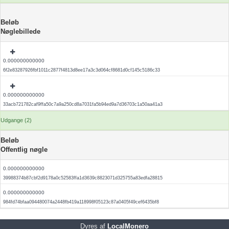
Beløb
Nøglebillede
0.000000000000
6f2e83287926fbf1011c2877f4813d8ee17a3c3d064cf8681d0cf145c5186c33
0.000000000000
33acb721782caf9ffa50c7a9a250cd8a7031fa5b94ed9a7d36703c1a50aa41a3
Udgange (2)
Beløb
Offentlig nøgle
0.000000000000
39988374b87cbf2d9178a0c52583ffa1d3639c8823071d325755a83edfa28815
0.000000000000
984fd74bfaa094480074a2448fb419a118998f05123c87a0405f49cef6435bf8
Dyres af
LocalMonero