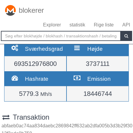
blokerer
Explorer
statistik
Rige liste
API
Sværhedsgrad
Højde
693512976800
3737111
Hashrate
Emission
5779.3
18446744
Mh/s
Transaktion
abfaeb0ac74aa834daebc2869842ff632ab2dfa005b3d3b29f30