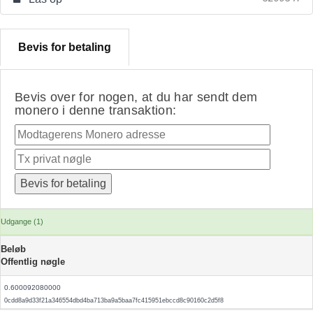
Bevis for betaling
Bevis over for nogen, at du har sendt dem
monero i denne transaktion:
Udgange (1)
Beløb
Offentlig nøgle
0.600092080000
0cdd8a9d33f21a346554dbd4ba713ba9a5baa7fc415951ebccd8c90160c2d5f8