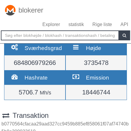
blokerer
Explorer
statistik
Rige liste
API
Sværhedsgrad
Højde
684806979266
3735478
Hashrate
Emission
5706.7
18446744
Mh/s
Transaktion
b0770564cfacaa29aad327cc9459b885ef858061f07af74740b