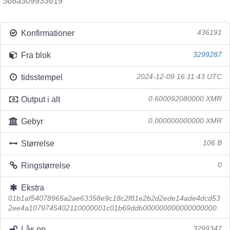
5b8a309933619
Konfirmationer
436191
Fra blok
3299287
tidsstempel
2024-12-09 16:11:43 UTC
Output i alt
0.600092080000 XMR
Gebyr
0.000000000000 XMR
Størrelse
106 B
Ringstørrelse
0
Ekstra
01b1af54078965a2ae63358e9c18c2f81e2b2d2ede14ade4dcd53
2ee4a1079745402110000001c01b69ddb000000000000000000
Lås op
3299347