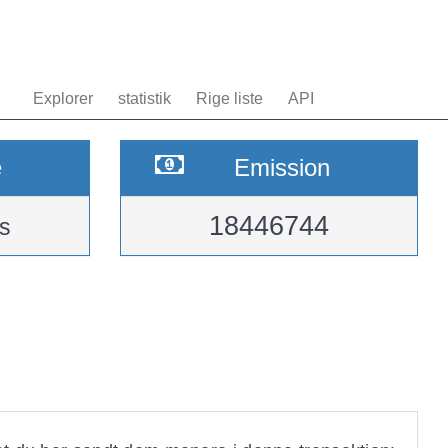
Explorer
statistik
Rige liste
API
e
Emission
18446744
s