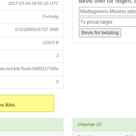
Bevis over for nogen, 
2017-03-04 04:50:20 UTC
Fortrolig
0.021800515737 XMR
12923 B
3
4ecfa14db7be6c34f8f2177d0a
0
es ikke.
Udgange (2)