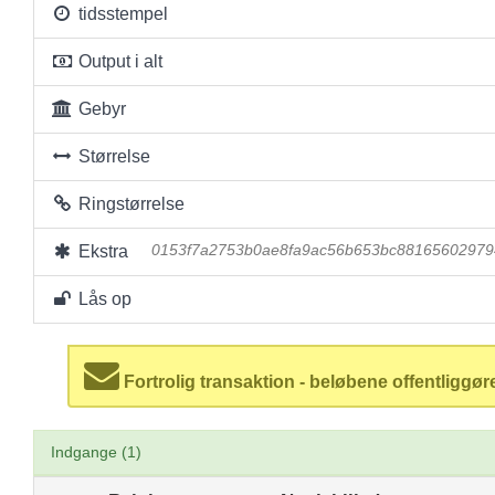
tidsstempel
Output i alt
Gebyr
Størrelse
Ringstørrelse
Ekstra
0153f7a2753b0ae8fa9ac56b653bc88165602979
Lås op
Fortrolig transaktion - beløbene offentliggør
Indgange (1)