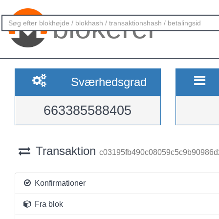
blokerer
Sværhedsgrad
663385588405
Transaktion
c03195fb490c08059c5c9b90986d
Konfirmationer
Fra blok