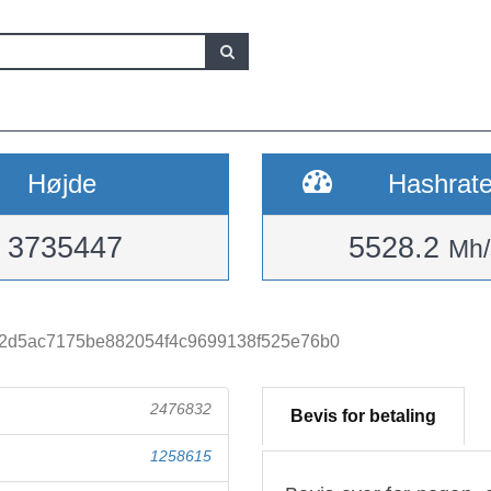
Højde
Hashrat
3735447
5528.2
Mh/
2d5ac7175be882054f4c9699138f525e76b0
2476832
Bevis for betaling
1258615